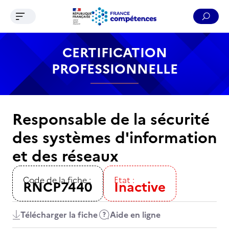
Ouvrir le menu de navigation
Reche
Contenu
Recherche
Menu
Pied de page
CERTIFICATION
PROFESSIONNELLE
Responsable de la sécurité
des systèmes d'information
et des réseaux
Code de la fiche :
Etat :
RNCP7440
Inactive
Télécharger la fiche
Aide en ligne