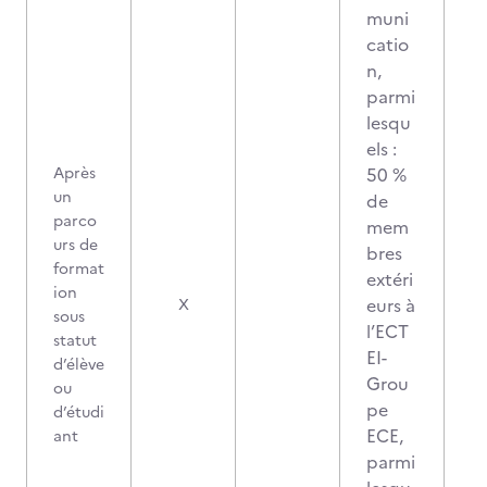
muni
catio
n,
parmi
lesqu
els :
Après
50 %
un
de
parco
mem
urs de
bres
format
extéri
ion
eurs à
X
sous
l’ECT
statut
EI-
d’élève
Grou
ou
pe
d’étudi
ECE,
ant
parmi