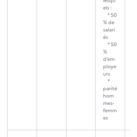
lesqu
els :
* 50
% de
salari
és
* 50
%
d’em
ploye
urs
*
parité
hom
mes-
femm
es