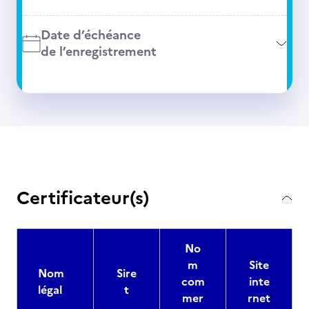
Date d’échéance
de l’enregistrement
Certificateur(s)
No
m
Site
Nom
Sire
com
inte
légal
t
mer
rnet