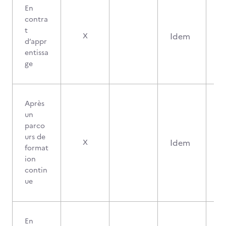
En
contra
t
Idem
X
d’appr
entissa
ge
Après
un
parco
urs de
Idem
X
format
ion
contin
ue
En