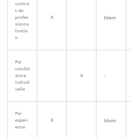
contra
t de
Idem
profes
X
sionna
lisatio
n
Par
candid
ature
X
-
individ
uelle
Par
Idem
expéri
X
ence