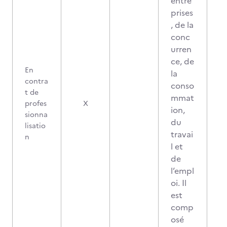
entre
prises
, de la
conc
urren
ce, de
En
la
contra
conso
t de
mmat
profes
X
ion,
sionna
du
lisatio
travai
n
l et
de
l’empl
oi. Il
est
comp
osé