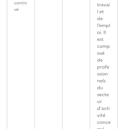
contin
travai
ue
l et
de
l’empl
oi. Il
est
comp
osé
de
profe
ssion
nels
du
secte
ur
d'acti
vité
conce