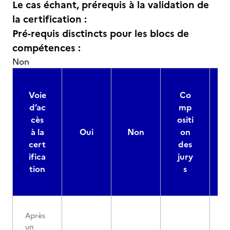
Le cas échant, prérequis à la validation de
la certification :
Pré-requis disctincts pour les blocs de
compétences :
Non
Voie
Co
d’ac
mp
cès
ositi
à la
Oui
Non
on
cert
des
ifica
jury
d
tion
s
Après
un