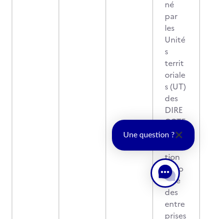
né
par
les
Unité
s
territ
oriale
s (UT)
des
DIRE
CCTE
-
Une question ?
Direc
tion
régio
nale
des
entre
prises