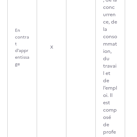
conc
urren
ce, de
la
En
conso
contra
mmat
t
X
d’appr
ion,
entissa
du
ge
travai
l et
de
l’empl
oi. Il
est
comp
osé
de
profe