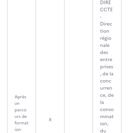
DIRE
CCTE
-
Direc
tion
régio
nale
des
entre
prises
, de la
conc
urren
ce, de
Après
la
un
conso
parco
mmat
urs de
X
format
ion,
ion
du