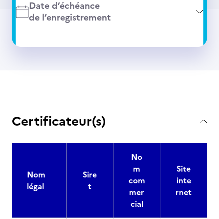
Date d’échéance
de l’enregistrement
Certificateur(s)
No
m
Site
Nom
Sire
com
inte
légal
t
mer
rnet
cial