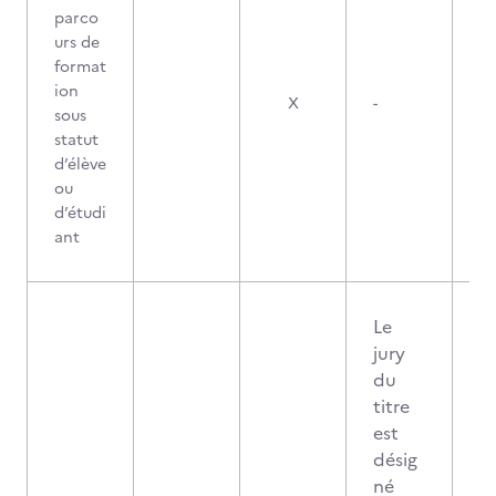
parco
urs de
format
ion
X
-
sous
statut
d’élève
ou
d’étudi
ant
Le
jury
du
titre
est
désig
né