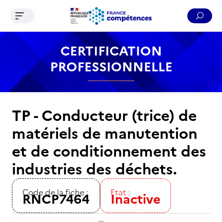
Ouvrir le menu de navigation
Reche
Contenu
Recherche
Menu
Pied de page
CERTIFICATION
PROFESSIONNELLE
TP - Conducteur (trice) de
matériels de manutention
et de conditionnement des
industries des déchets.
Code de la fiche :
Etat :
RNCP7464
Inactive