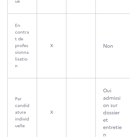
ue
En
contra
t de
Non
profes
X
sionna
lisatio
n
Oui
admissi
Par
on sur
candid
dossier
ature
X
individ
et
uelle
entretie
n