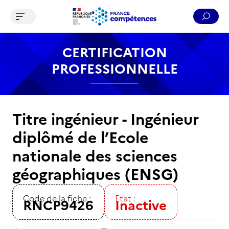
Ouvrir le menu de navigation
Reche
Contenu
Recherche
Menu
Pied de page
CERTIFICATION
PROFESSIONNELLE
Titre ingénieur - Ingénieur
diplômé de l’Ecole
nationale des sciences
géographiques (ENSG)
Code de la fiche :
Etat :
RNCP9426
Inactive