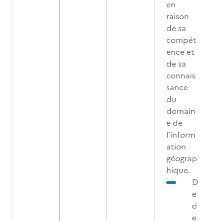
en
raison
de sa
compét
ence et
de sa
connais
sance
du
domain
e de
l’inform
ation
géograp
hique.
D
e
d
e