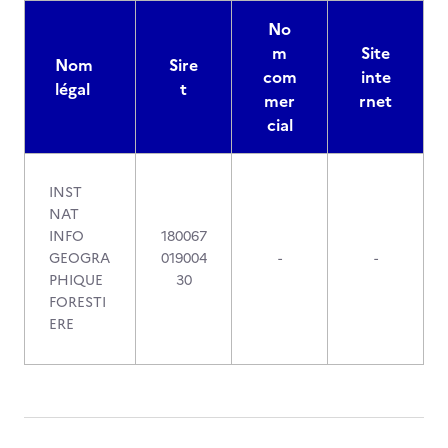
No
m
Site
Nom
Sire
com
inte
légal
t
mer
rnet
cial
INST
NAT
INFO
180067
GEOGRA
019004
-
-
PHIQUE
30
FORESTI
ERE