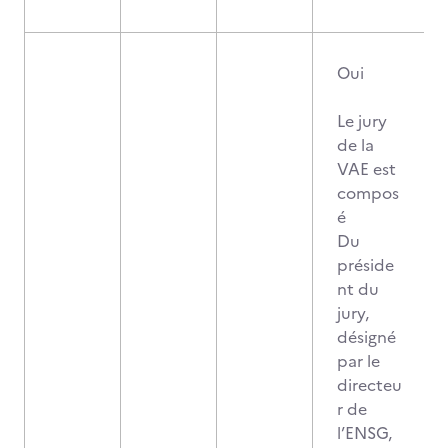
Oui
Le jury
de la
VAE est
compos
é
Du
préside
nt du
jury,
désigné
par le
directeu
r de
l’ENSG,