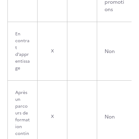
promoti
ons
En
contra
t
Non
X
d’appr
entissa
ge
Après
un
parco
urs de
Non
X
format
ion
contin