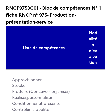
RNCP975BC01 - Bloc de compétences N° 1
fiche RNCP n° 975- Production-
présentation-service
Mod
alité
s
Liste de compétences
d'év
alua
tion
Approvisionner
Stocker
Produire (Concevoir-organiser)
Réaliser,personnaliser
Conditionner et présenter
Contrôler la qualité