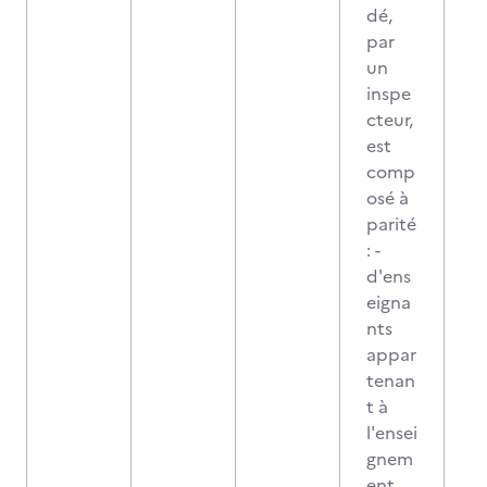
dé,
par
un
inspe
cteur,
est
comp
osé à
parité
: -
d'ens
eigna
nts
appar
tenan
t à
l'ensei
gnem
ent