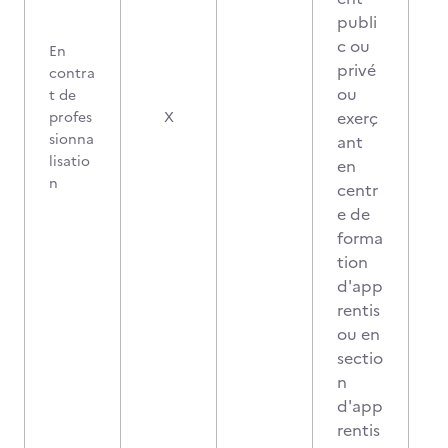
publi
c ou
En
privé
contra
ou
t de
exerç
profes
X
sionna
ant
lisatio
en
n
centr
e de
forma
tion
d'app
rentis
ou en
sectio
n
d'app
rentis