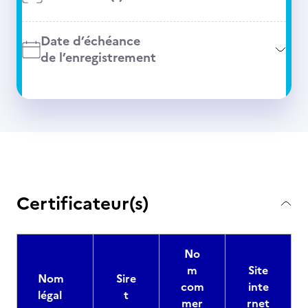
Date d’échéance
de l’enregistrement
Certificateur(s)
No
m
Site
Nom
Sire
com
inte
légal
t
mer
rnet