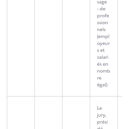
sage
- de
profe
ssion
nels
(empl
oyeur
s et
salari
és en
nomb
re
égal)
Le
jury,
prési
dé,