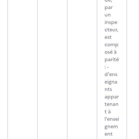
par
un
inspe
cteur,
est
comp
osé à
parité
: -
d'ens
eigna
nts
appar
tenan
t à
l'ensei
gnem
ent