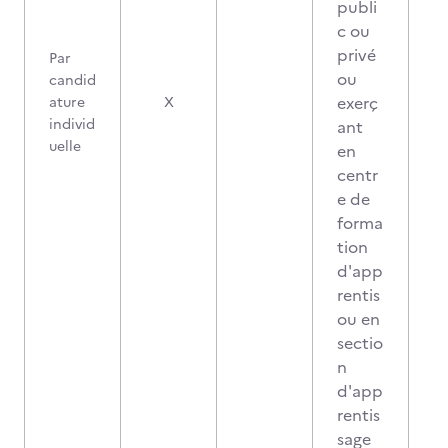
publi
c ou
privé
Par
ou
candid
exerç
ature
X
individ
ant
uelle
en
centr
e de
forma
tion
d'app
rentis
ou en
sectio
n
d'app
rentis
sage