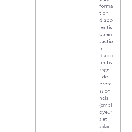
forma
tion
d'app
rentis
ou en
sectio
n
d'app
rentis
sage
- de
profe
ssion
nels
(empl
oyeur
s et
salari