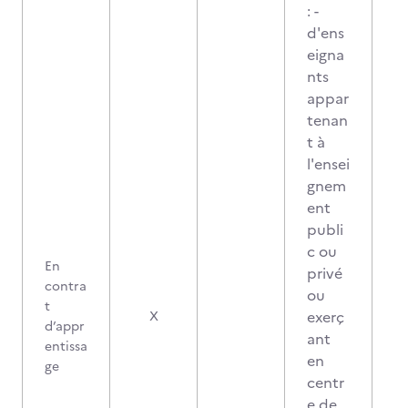
: -
d'ens
eigna
nts
appar
tenan
t à
l'ensei
gnem
ent
publi
c ou
En
privé
contra
ou
t
exerç
X
d’appr
ant
entissa
en
ge
centr
e de