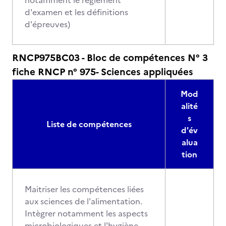
notamment le règlement
d'examen et les définitions
d'épreuves)
RNCP975BC03 - Bloc de compétences N° 3
fiche RNCP n° 975- Sciences appliquées
Mod
alité
s
Liste de compétences
d'év
alua
tion
Maitriser les compétences liées
aux sciences de l'alimentation.
Intègrer notamment les aspects
microbiologiques et l'hygiène