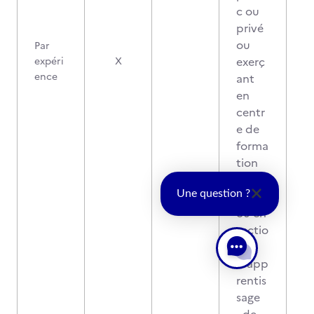
c ou
privé
ou
Par
exerç
expéri
X
ence
ant
en
centr
e de
forma
tion
d'app
rentis
Une question ?
ou en
sectio
n
d'app
rentis
sage