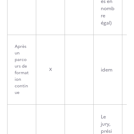
és en
nomb
re
égal)
Après
un
parco
urs de
idem
X
format
ion
contin
ue
Le
jury,
prési