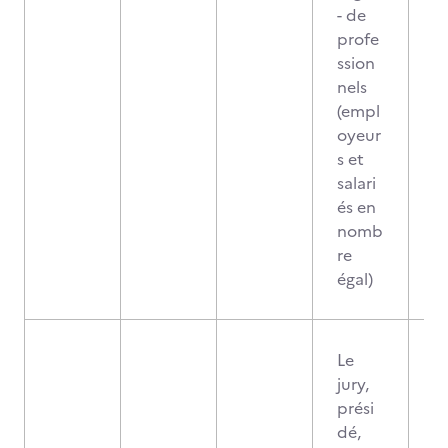
- de
profe
ssion
nels
(empl
oyeur
s et
salari
és en
nomb
re
égal)
Le
jury,
prési
dé,