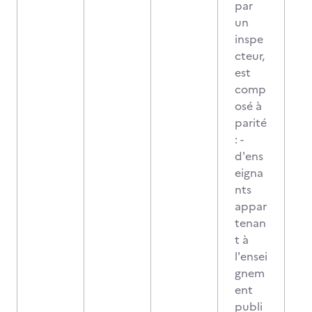
par
un
inspe
cteur,
est
comp
osé à
parité
: -
d'ens
eigna
nts
appar
tenan
t à
l'ensei
gnem
ent
publi