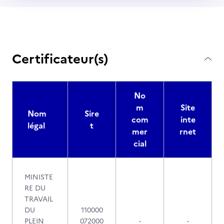
Certificateur(s)
No
m
Site
Nom
Sire
com
inte
légal
t
mer
rnet
cial
MINISTE
RE DU
TRAVAIL
DU
110000
PLEIN
072000
-
-