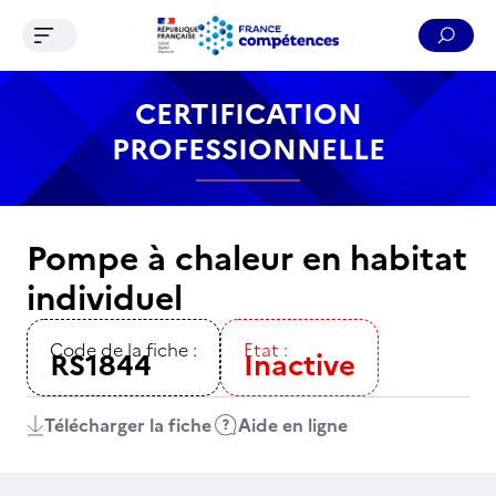
Ouvrir le menu de navigation
Reche
Contenu
Recherche
Menu
Pied de page
CERTIFICATION
PROFESSIONNELLE
Pompe à chaleur en habitat
individuel
Code de la fiche :
Etat :
RS1844
Inactive
Télécharger la fiche
Aide en ligne