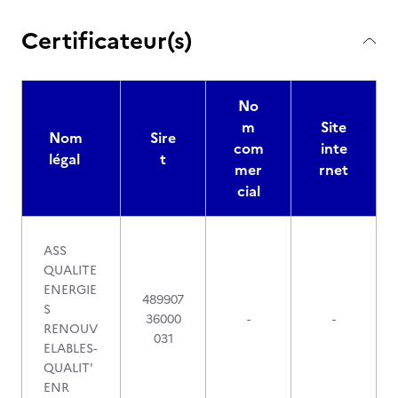
Certificateur(s)
No
m
Site
Nom
Sire
com
inte
légal
t
mer
rnet
cial
ASS
QUALITE
ENERGIE
489907
S
36000
-
-
RENOUV
031
ELABLES-
QUALIT'
ENR