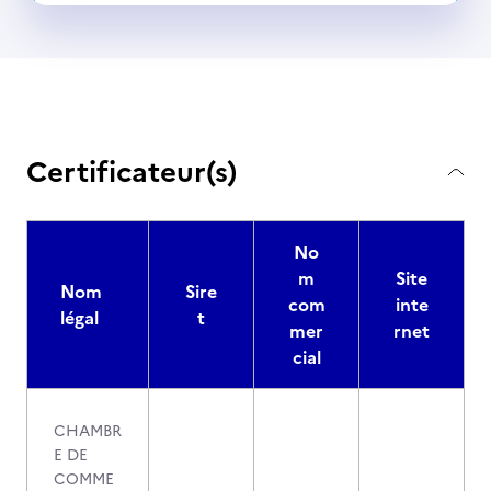
Certificateur(s)
No
m
Site
Nom
Sire
com
inte
légal
t
mer
rnet
cial
CHAMBR
E DE
COMME