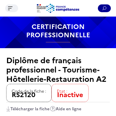
Ouvrir le menu de navigation
Reche
Contenu
Recherche
Menu
Pied de page
CERTIFICATION
PROFESSIONNELLE
Diplôme de français
professionnel - Tourisme-
Hôtellerie-Restauration A2
Code de la fiche :
Etat :
RS2120
Inactive
Télécharger la fiche
Aide en ligne