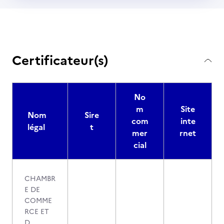
Certificateur(s)
No
m
Site
Nom
Sire
com
inte
légal
t
mer
rnet
cial
CHAMBR
E DE
COMME
RCE ET
D