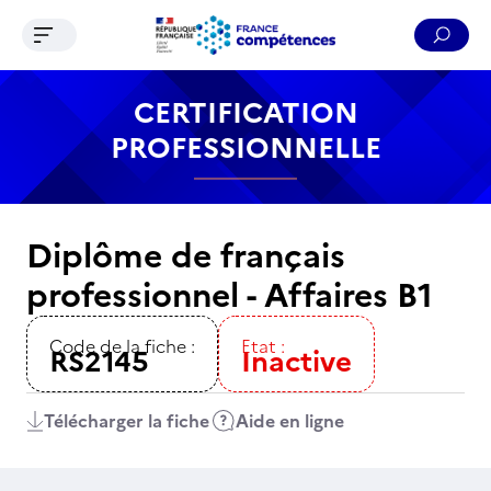
Ouvrir le menu de navigation
Reche
Contenu
Recherche
Menu
Pied de page
CERTIFICATION
PROFESSIONNELLE
Diplôme de français
professionnel - Affaires B1
Code de la fiche :
Etat :
RS2145
Inactive
Télécharger la fiche
Aide en ligne