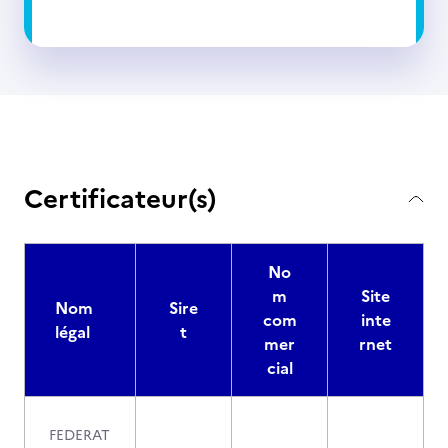
Certificateur(s)
No
m
Site
Nom
Sire
com
inte
légal
t
mer
rnet
cial
FEDERAT