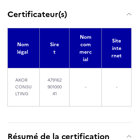
Certificateur(s)
Nom
Site
Nom
Sire
com
inte
légal
t
merc
rnet
ial
AKOR
479162
CONSU
901000
-
-
LTING
41
Résumé de la certification