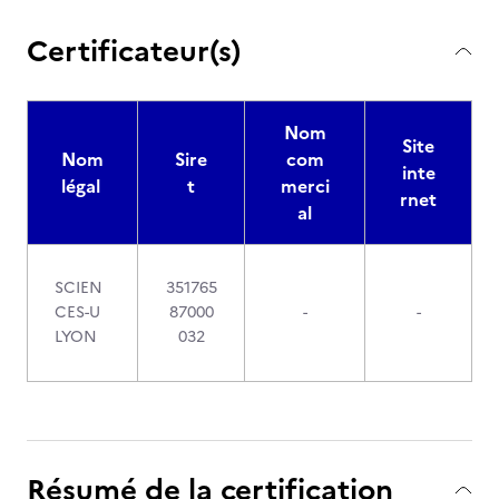
Certificateur(s)
Nom
Site
Nom
Sire
com
inte
légal
t
merci
rnet
al
SCIEN
351765
CES-U
87000
-
-
LYON
032
Résumé de la certification