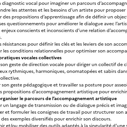
n diagnostic vocal pour imaginer un parcours d’accompag
re les attentes et les besoins d’un artiste pour proposer
 des propositions d’apprentissage afin de définir un objecti
ses questionnements pour améliorer le dialogue avec l’artis
es enjeux conscients et inconscients d’une relation d’acc
.
s résistances pour définir les clés et les leviers de son ac
er les conditions relationnelles pour optimiser son accomp
pratiques vocales collectives
son geste de direction vocale pour diriger un collectif de 
r jeux rythmiques, harmoniques, onomatopées et sabirs dans
ollective.
 son geste pédagogique et travailler sa posture pour asseo
es propositions d’accompagnement artistique pour enrichir 
 organiser
le
parcours de l’accompagnement artistique
r un langage de transmission ou de dialogue précis et imagé
r et formuler les consignes de travail pour structurer s
des exemples diversifiés pour enrichir son discours.
r et/ou mobiliser des outils adaptés à la singularité d’une