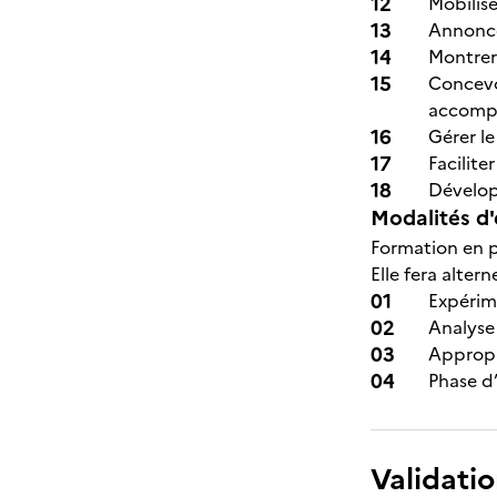
Mobilise
Annonce
Montrer 
Concevoi
accomp
Gérer le
Facilite
Dévelop
Modalités d'
Formation en p
Elle fera altern
Expérime
Analyse
Appropr
Phase d’
Validatio