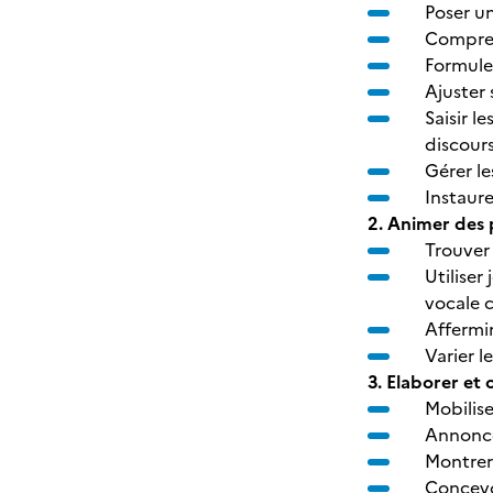
Poser u
Comprend
Formuler
Ajuster 
Saisir l
discours
Gérer le
Instaur
2. Animer des 
Trouver 
Utilise
vocale c
Affermir
Varier l
3. Elaborer et
Mobilise
Annonce
Montrer 
Concevoi