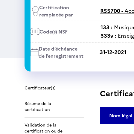
Certification
RS5700 -
Acc
remplacée par
133 :
Musique
Code(s) NSF
333v :
Ensei
Date d’échéance
31-12-2021
de l’enregistrement
Certificateur(s)
Certifica
Résumé de la
certification
Nom légal
Validation de la
certification ou de