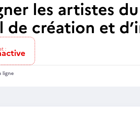
er les artistes du
il de création et d
t :
nactive
 ligne