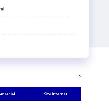
cal
mercial
Site internet