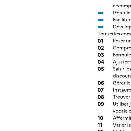
accomp
Gérer le
Facilite
Dévelop
Toutes les com
Poser u
Comprend
Formuler
Ajuster 
Saisir l
discours
Gérer le
Instaur
Trouver 
Utilise
vocale c
Affermir
Varier l