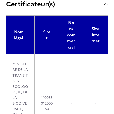
Certificateur(s)
No
m
Site
Nom
Sire
com
inte
légal
t
mer
rnet
cial
MINISTE
RE DE LA
TRANSIT
ION
ECOLOG
IQUE, DE
LA
110068
BIODIVE
012000
-
-
RSITE,
50