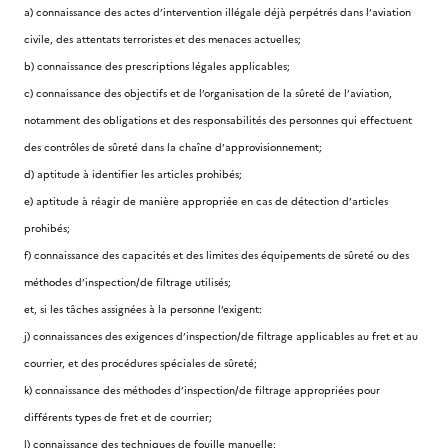
a) connaissance des actes d’intervention illégale déjà perpétrés dans l’aviation
civile, des attentats terroristes et des menaces actuelles;
b) connaissance des prescriptions légales applicables;
c) connaissance des objectifs et de l’organisation de la sûreté de l’aviation,
notamment des obligations et des responsabilités des personnes qui effectuent
des contrôles de sûreté dans la chaîne d’approvisionnement;
d) aptitude à identifier les articles prohibés;
e) aptitude à réagir de manière appropriée en cas de détection d’articles
prohibés;
f) connaissance des capacités et des limites des équipements de sûreté ou des
méthodes d’inspection/de filtrage utilisés;
et, si les tâches assignées à la personne l’exigent:
j) connaissances des exigences d’inspection/de filtrage applicables au fret et au
courrier, et des procédures spéciales de sûreté;
k) connaissance des méthodes d’inspection/de filtrage appropriées pour
différents types de fret et de courrier;
l) connaissance des techniques de fouille manuelle;