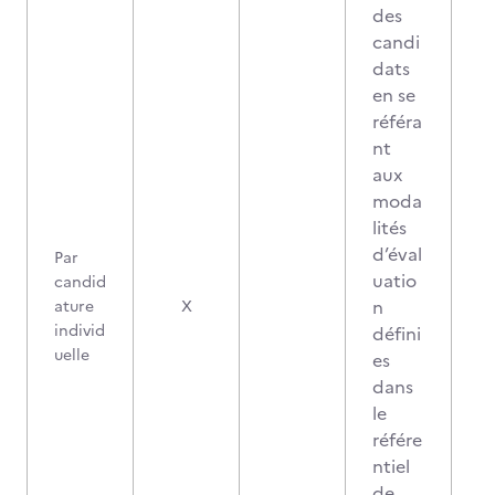
des
candi
dats
en se
référa
nt
aux
moda
lités
d’éval
Par
uatio
candid
n
ature
X
individ
défini
uelle
es
dans
le
référe
ntiel
de