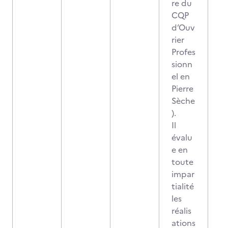
re du
CQP
d’Ouv
rier
Profes
sionn
el en
Pierre
Sèche
).
Il
évalu
e en
toute
impar
tialité
les
réalis
ations