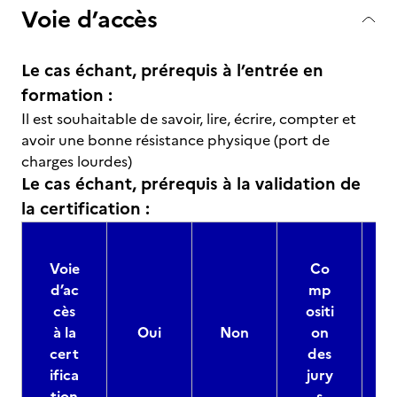
Voie d’accès
Le cas échant, prérequis à l’entrée en
formation :
Il est souhaitable de savoir, lire, écrire, compter et
avoir une bonne résistance physique (port de
charges lourdes)
Le cas échant, prérequis à la validation de
la certification :
Voie
Co
d’ac
mp
cès
ositi
à la
Oui
Non
on
cert
des
ifica
jury
d
tion
s