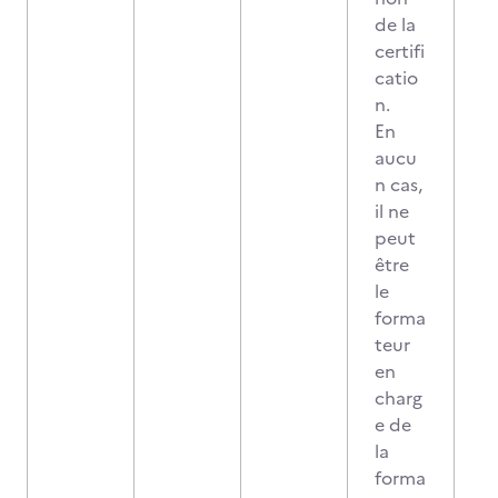
de la
certifi
catio
n.
En
aucu
n cas,
il ne
peut
être
le
forma
teur
en
charg
e de
la
forma