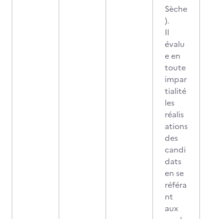
Sèche
).
Il
évalu
e en
toute
impar
tialité
les
réalis
ations
des
candi
dats
en se
référa
nt
aux