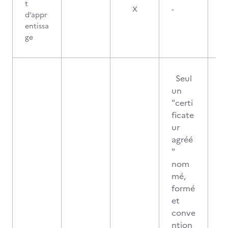
t
X
-
d’appr
entissa
ge
Seul
un
"certi
ficate
ur
agréé
"
nom
mé,
formé
et
conve
ntion