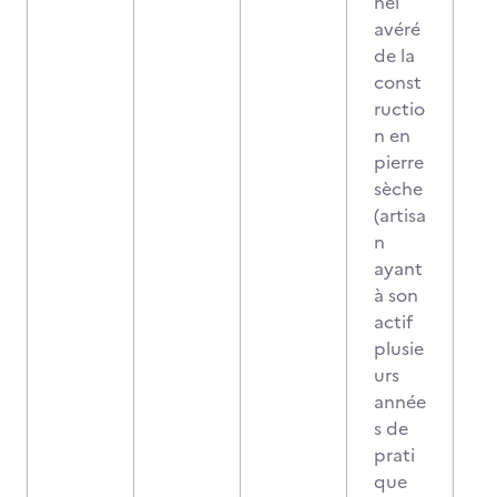
nel
avéré
de la
const
ructio
n en
pierre
sèche
(artisa
n
ayant
à son
actif
plusie
urs
année
s de
prati
que