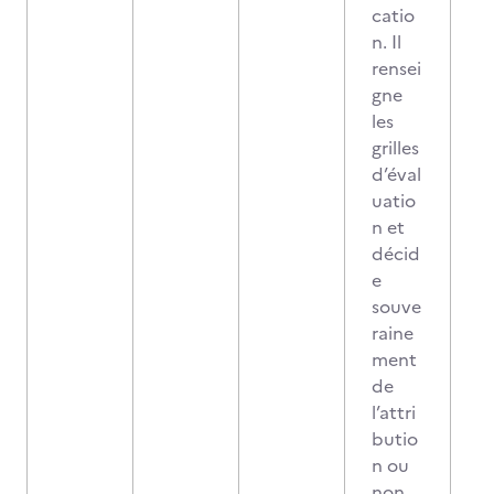
catio
n. Il
rensei
gne
les
grilles
d’éval
uatio
n et
décid
e
souve
raine
ment
de
l’attri
butio
n ou
non