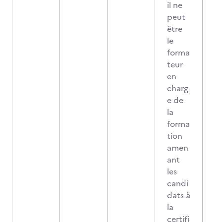
il ne
peut
être
le
forma
teur
en
charg
e de
la
forma
tion
amen
ant
les
candi
dats à
la
certifi