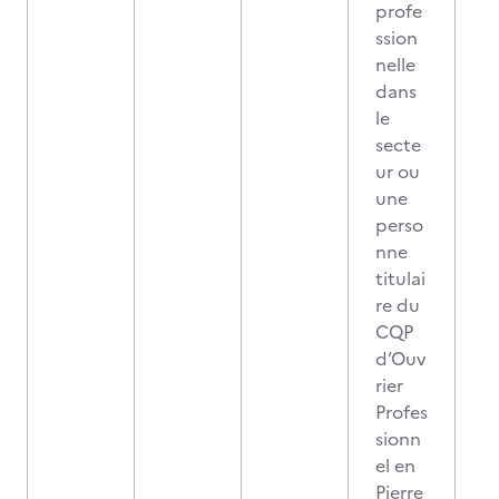
profe
ssion
nelle
dans
le
secte
ur ou
une
perso
nne
titulai
re du
CQP
d’Ouv
rier
Profes
sionn
el en
Pierre