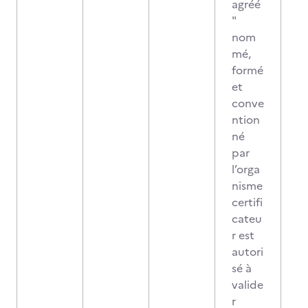
agréé
"
nom
mé,
formé
et
conve
ntion
né
par
l’orga
nisme
certifi
cateu
r est
autori
sé à
valide
r