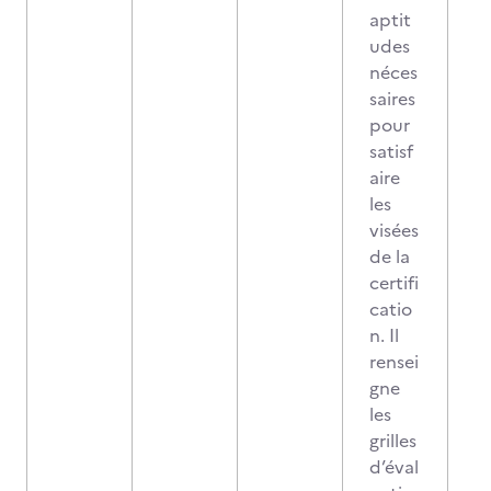
aptit
udes
néces
saires
pour
satisf
aire
les
visées
de la
certifi
catio
n. Il
rensei
gne
les
grilles
d’éval