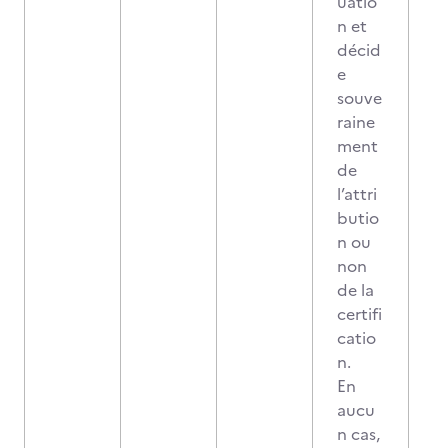
uatio
n et
décid
e
souve
raine
ment
de
l’attri
butio
n ou
non
de la
certifi
catio
n.
En
aucu
n cas,