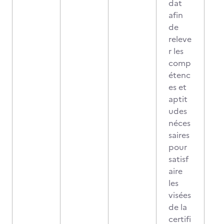
dat
afin
de
releve
r les
comp
étenc
es et
aptit
udes
néces
saires
pour
satisf
aire
les
visées
de la
certifi