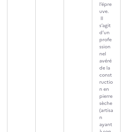
l’épre
uve.
Il
s’agit
d’un
profe
ssion
nel
avéré
de la
const
ructio
n en
pierre
sèche
(artisa
n
ayant
à son