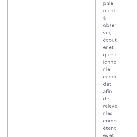
pale
ment
à
obser
ver,
écout
er et
quest
ionne
r le
candi
dat
afin
de
releve
r les
comp
étenc
es et