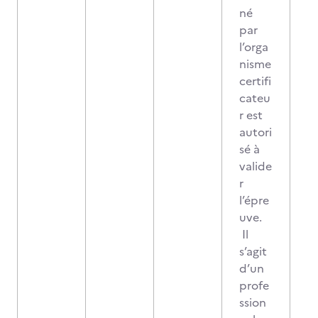
né
par
l’orga
nisme
certifi
cateu
r est
autori
sé à
valide
r
l’épre
uve.
Il
s’agit
d’un
profe
ssion