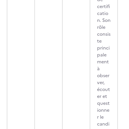
certifi
catio
n. Son
rôle
consis
te
princi
pale
ment
à
obser
ver,
écout
er et
quest
ionne
r le
candi