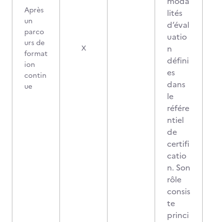
moda
Après
lités
un
d’éval
parco
uatio
urs de
n
X
format
défini
ion
es
contin
dans
ue
le
référe
ntiel
de
certifi
catio
n. Son
rôle
consis
te
princi