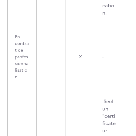
catio
n.
En
contra
t de
profes
X
-
sionna
lisatio
n
Seul
un
"certi
ficate
ur