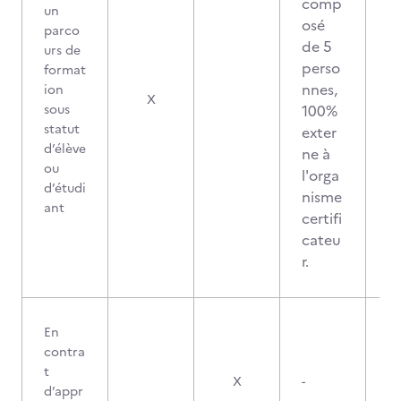
comp
un
osé
parco
de 5
urs de
perso
format
nnes,
ion
X
sous
100%
statut
exter
d’élève
ne à
ou
l'orga
d’étudi
nisme
ant
certifi
cateu
r.
En
contra
t
X
-
d’appr