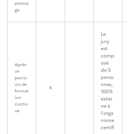
entissa
ge
Le
jury
est
comp
osé
Après
de 5
un
perso
parco
nnes,
urs de
X
format
100%
ion
exter
contin
ne à
ue
l'orga
nisme
certifi