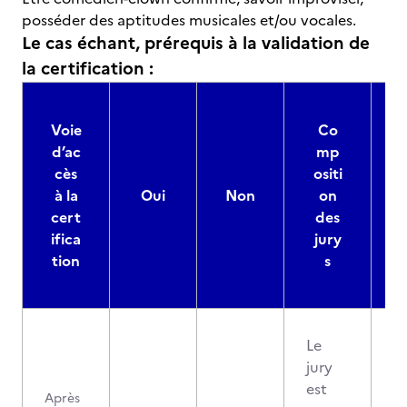
posséder des aptitudes musicales et/ou vocales.
Le cas échant, prérequis à la validation de
la certification :
Voie
Co
d’ac
mp
cès
ositi
à la
Oui
Non
on
cert
des
ifica
jury
d
tion
s
Le
jury
est
Après