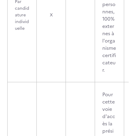
Par
perso
candid
nnes,
ature
X
100%
individ
exter
uelle
nes à
l'orga
nisme
certifi
cateu
r.
Pour
cette
voie
d'acc
ès la
prési