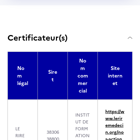
Certificateur(s)
No
No
m
Site
Sire
m
com
intern
t
légal
mer
et
cial
https://w
INSTIT
ww.lerir
UT DE
emedeci
LE
FORM
38306
n.org/no
RIRE
ATION
38800
s-action