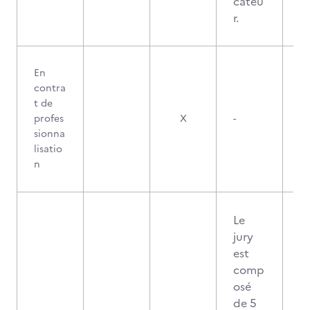
cateu
r.
En
contra
t de
profes
X
-
sionna
lisatio
n
Le
jury
est
comp
osé
de 5