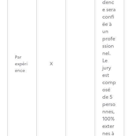
denc
e sera
confi
ée à
un
profe
ssion
nel.
Par
Le
expéri
X
jury
ence
est
comp
osé
de 5
perso
nnes,
100%
exter
nes à