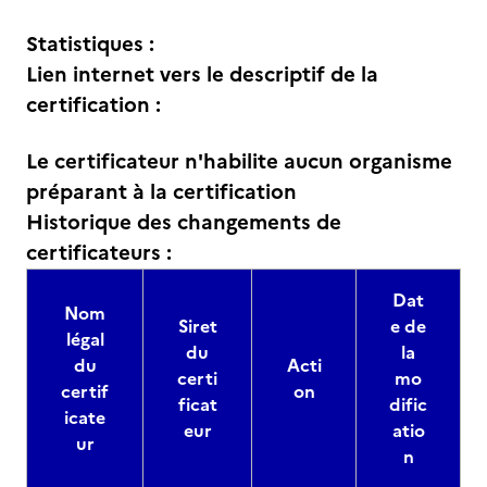
Statistiques :
Lien internet vers le descriptif de la
certification :
Le certificateur n'habilite aucun organisme
préparant à la certification
Historique des changements de
certificateurs :
Dat
Nom
Siret
e de
légal
du
la
du
Acti
certi
mo
certif
on
ficat
dific
icate
eur
atio
ur
n