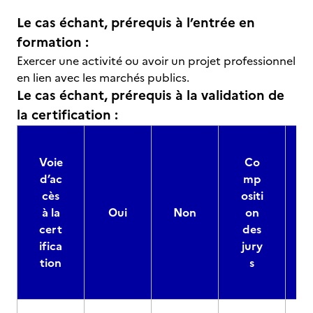
Le cas échant, prérequis à l’entrée en
formation :
Exercer une activité ou avoir un projet professionnel
en lien avec les marchés publics.
Le cas échant, prérequis à la validation de
la certification :
Voie
Co
d’ac
mp
cès
ositi
à la
Oui
Non
on
cert
des
ifica
jury
d
tion
s