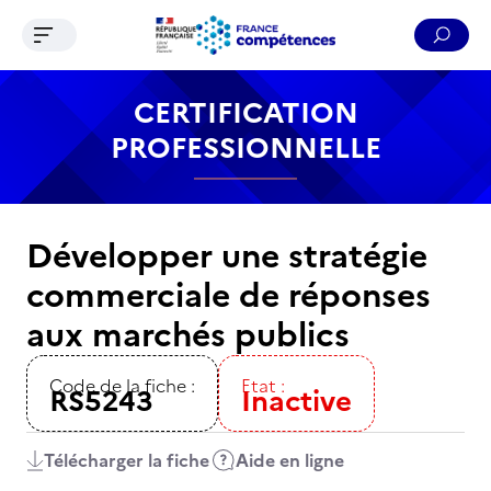
Ouvrir le menu de navigation
Reche
Contenu
Recherche
Menu
Pied de page
CERTIFICATION
PROFESSIONNELLE
Développer une stratégie
commerciale de réponses
aux marchés publics
Code de la fiche :
Etat :
RS5243
Inactive
Télécharger la fiche
Aide en ligne