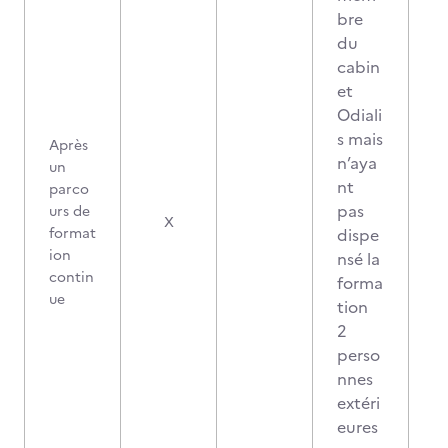
bre
du
cabin
et
Odiali
s mais
Après
n’aya
un
nt
parco
pas
urs de
X
format
dispe
ion
nsé la
contin
forma
ue
tion
2
perso
nnes
extéri
eures