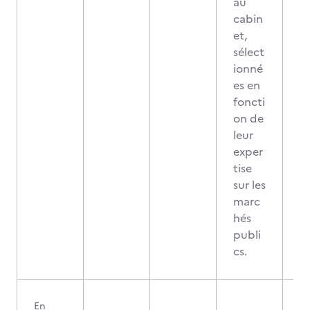
au
cabin
et,
sélect
ionné
es en
foncti
on de
leur
exper
tise
sur les
marc
hés
publi
cs.
En