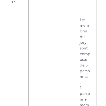
ge
Les
mem
bres
du
jury
sont
comp
osés
de 3
perso
nnes
:
1
perso
nne
mem