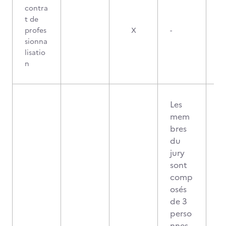
contra
t de
profes
X
-
sionna
lisatio
n
Les
mem
bres
du
jury
sont
comp
osés
de 3
perso
nnes