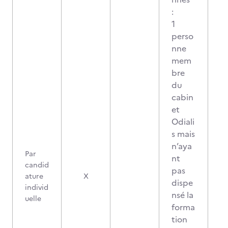
:
1
perso
nne
mem
bre
du
cabin
et
Odiali
s mais
n’aya
Par
nt
candid
pas
ature
X
dispe
individ
nsé la
uelle
forma
tion