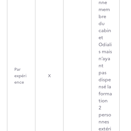
nne
mem
bre
du
cabin
et
Odiali
s mais
n’aya
nt
Par
pas
expéri
X
dispe
ence
nsé la
forma
tion
2
perso
nnes
extéri