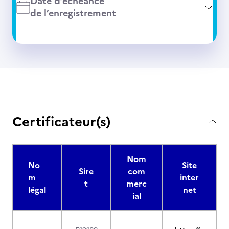
Date d’échéance
de l’enregistrement
Certificateur(s)
Nom
No
Site
Sire
com
m
inter
t
merc
légal
net
ial