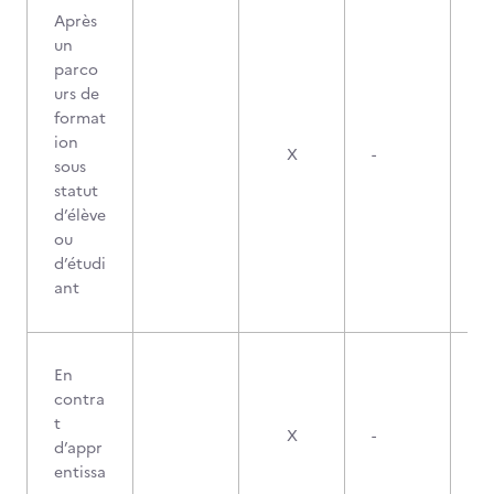
Après
un
parco
urs de
format
ion
X
-
sous
statut
d’élève
ou
d’étudi
ant
En
contra
t
X
-
d’appr
entissa