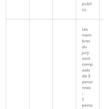
publi
cs.
Les
mem
bres
du
jury
sont
comp
osés
de 3
perso
nnes
:
1
perso