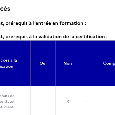
ccès
t, prérequis à l’entrée en formation :
, prérequis à la validation de la certification :
ccès à la
Oui
Non
Compo
ication
cours de
us statut
X
-
étudiant