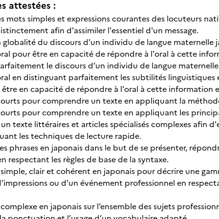
 attestées :
 mots simples et expressions courantes des locuteurs natif
stinctement afin d'assimiler l'essentiel d'un message.
globalité du discours d’un individu de langue maternelle 
oral pour être en capacité de répondre à l'oral à cette info
faitement le discours d’un individu de langue maternelle 
oral en distinguant parfaitement les subtilités linguistiqu
 être en capacité de répondre à l'oral à cette information 
s courts pour comprendre un texte en appliquant la méthode
s courts pour comprendre un texte en appliquant les princi
t un texte littéraires et articles spécialisés complexes afin
quant les techniques de lecture rapide.
tes phrases en japonais dans le but de se présenter, répon
n respectant les règles de base de la syntaxe.
 simple, clair et cohérent en japonais pour décrire une gam
d’impressions ou d'un événement professionnel en respectan
 complexe en japonais sur l’ensemble des sujets professionn
 la ponctuation et l’usage d’un vocabulaire adapté.