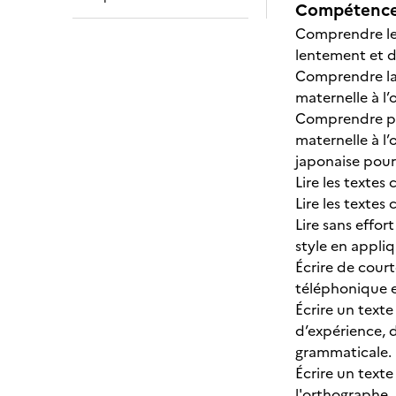
Compétences
Comprendre les
lentement et di
Comprendre la 
maternelle à l’
Comprendre par
maternelle à l’
japonaise pour
Lire les texte
Lire les texte
Lire sans effor
style en appli
Écrire de cour
téléphonique e
Écrire un texte
d’expérience, 
grammaticale.
Écrire un texte
l'orthographe,