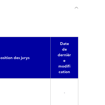
Date
de
dernièr
sition des jurys
e
modifi
cation
-