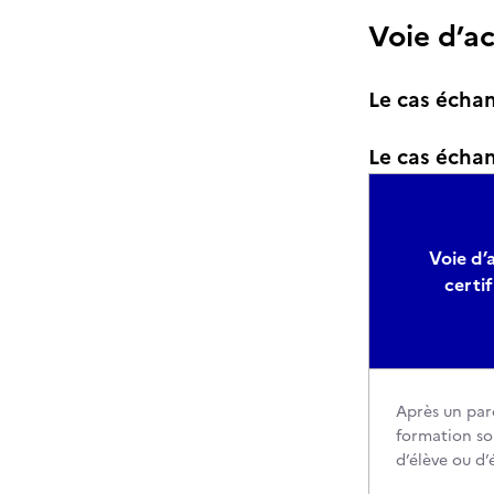
Voie d’a
Le cas échan
Le cas échant
Voie d’a
certif
Après un par
formation so
d’élève ou d’