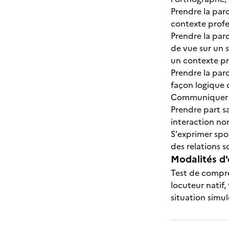
Prendre la par
contexte profe
Prendre la paro
de vue sur un s
un contexte pr
Prendre la par
façon logique d
Communiquer le
Prendre part s
interaction nor
S'exprimer spo
des relations s
Modalités d'
Test de compré
locuteur natif,
situation simul