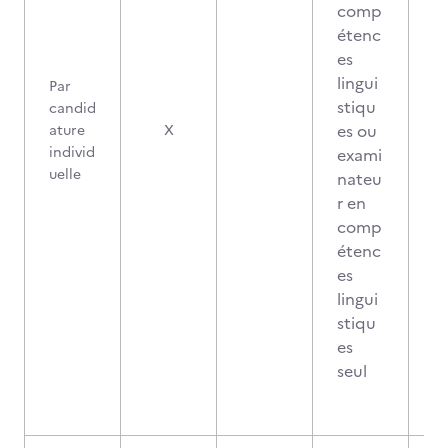
comp
étenc
es
lingui
Par
stiqu
candid
es ou
ature
X
individ
exami
uelle
nateu
r en
comp
étenc
es
lingui
stiqu
es
seul