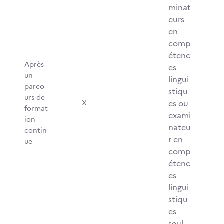
minat
eurs
en
comp
étenc
Après
es
un
lingui
parco
stiqu
urs de
es ou
X
format
exami
ion
nateu
contin
r en
ue
comp
étenc
es
lingui
stiqu
es
seul