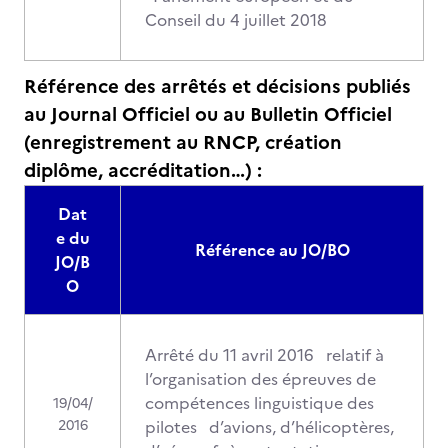
Conseil du 4 juillet 2018
Référence des arrêtés et décisions publiés
au Journal Officiel ou au Bulletin Officiel
(enregistrement au RNCP, création
diplôme, accréditation…) :
Dat
e du
Référence au JO/BO
JO/B
O
Arrêté du 11 avril 2016 relatif à
l’organisation des épreuves de
compétences linguistique des
19/04/
2016
pilotes d’avions, d’hélicoptères,