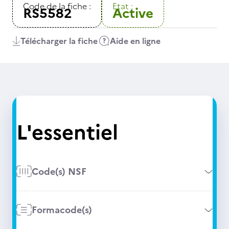
Code de la fiche :
Etat :
RS5582
Active
Télécharger la fiche
Aide en ligne
L'essentiel
Code(s) NSF
Formacode(s)