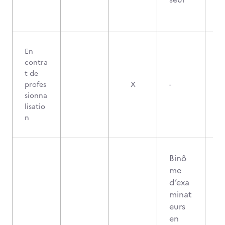
En
contra
t de
profes
X
-
sionna
lisatio
n
Binô
me
d’exa
minat
eurs
en