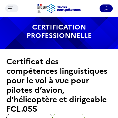
Ouvrir le menu de navigation
Reche
Contenu
Recherche
Menu
Pied de page
CERTIFICATION
PROFESSIONNELLE
Certificat des
compétences linguistiques
pour le vol à vue pour
pilotes d’avion,
d’hélicoptère et dirigeable
FCL.055