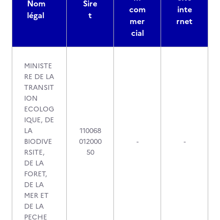
Nom
Sire
com
inte
légal
t
mer
rnet
cial
MINISTE
RE DE LA
TRANSIT
ION
ECOLOG
IQUE, DE
LA
110068
BIODIVE
012000
-
-
RSITE,
50
DE LA
FORET,
DE LA
MER ET
DE LA
PECHE