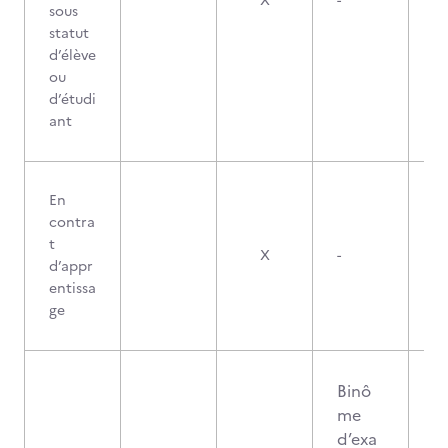
X
-
sous
statut
d’élève
ou
d’étudi
ant
En
contra
t
X
-
d’appr
entissa
ge
Binô
me
d’exa