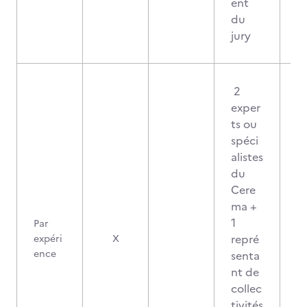
ent
du
jury
2
exper
ts ou
spéci
alistes
du
Cere
ma +
1
Par
repré
expéri
X
ence
senta
nt de
collec
tivités