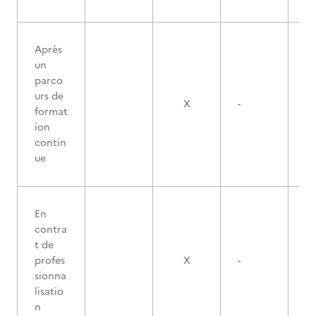
Après
un
parco
urs de
X
-
format
ion
contin
ue
En
contra
t de
profes
X
-
sionna
lisatio
n