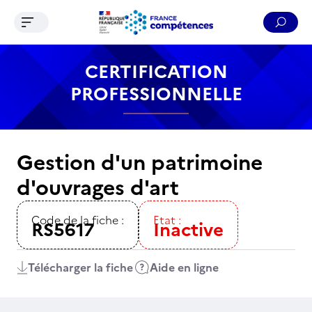
Ouvrir le menu de navigation
Reche
Contenu
Recherche
Menu
Pied de page
CERTIFICATION
PROFESSIONNELLE
Gestion d'un patrimoine
d'ouvrages d'art
Code de la fiche :
Etat :
RS5617
Inactive
Télécharger la fiche
Aide en ligne