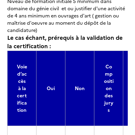
Niveau de formation initiale 5 minimum dans
domaine du génie civil et ou justifier d'une activité
de 4 ans minimum en ouvrages d'art ( gestion ou
maîtrise d'oeuvre au moment du dépôt de la
candidature)
Le cas échant, prérequis à la validation de
la certification :
Voie
Co
d’ac
mp
cès
ositi
à la
Oui
Non
on
cert
des
ifica
jury
d
tion
s