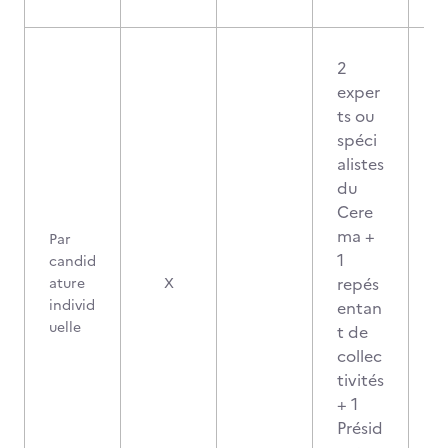
2
exper
ts ou
spéci
alistes
du
Cere
ma +
Par
1
candid
repés
ature
X
individ
entan
uelle
t de
collec
tivités
+ 1
Présid