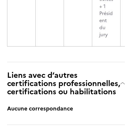
+ 1
Présid
ent
du
jury
Liens avec d’autres
certifications professionnelles,
certifications ou habilitations
Aucune correspondance