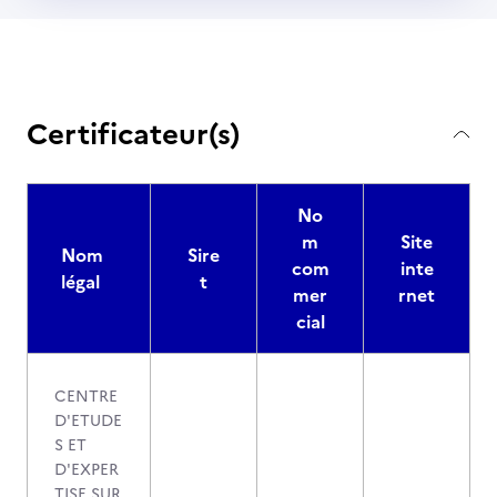
Certificateur(s)
No
m
Site
Nom
Sire
com
inte
légal
t
mer
rnet
cial
CENTRE
D'ETUDE
S ET
D'EXPER
TISE SUR