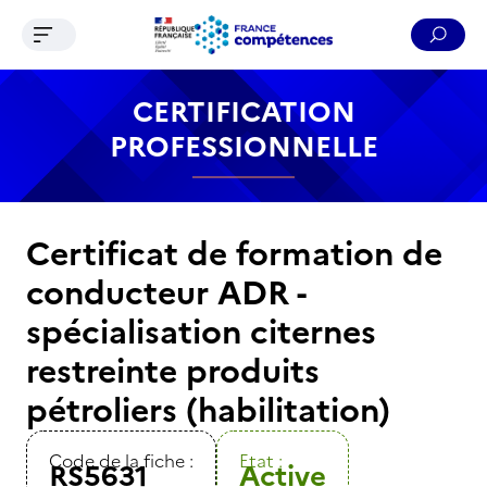
Ouvrir le menu de navigation
Reche
Contenu
Recherche
Menu
Pied de page
CERTIFICATION
PROFESSIONNELLE
Certificat de formation de
conducteur ADR -
spécialisation citernes
restreinte produits
pétroliers (habilitation)
Code de la fiche :
Etat :
RS5631
Active