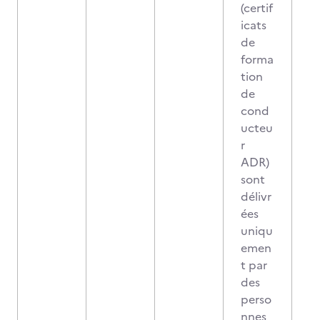
(certif
icats
de
forma
tion
de
cond
ucteu
r
ADR)
sont
délivr
ées
uniqu
emen
t par
des
perso
nnes