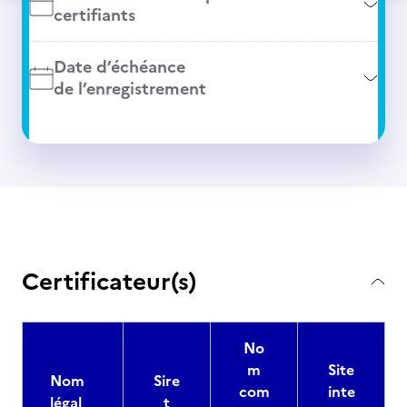
certifiants
Date d’échéance
de l’enregistrement
Certificateur(s)
No
m
Site
Nom
Sire
com
inte
légal
t