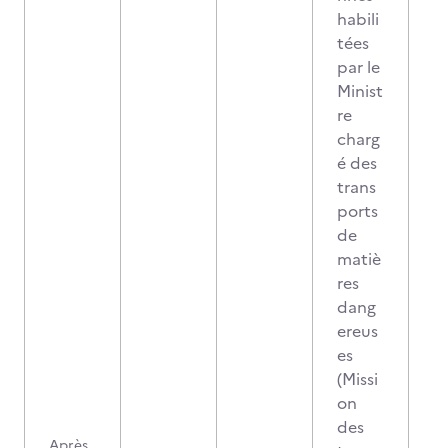
habili
tées
par le
Minist
re
charg
é des
trans
ports
de
matiè
res
dang
ereus
es
(Missi
on
des
Après