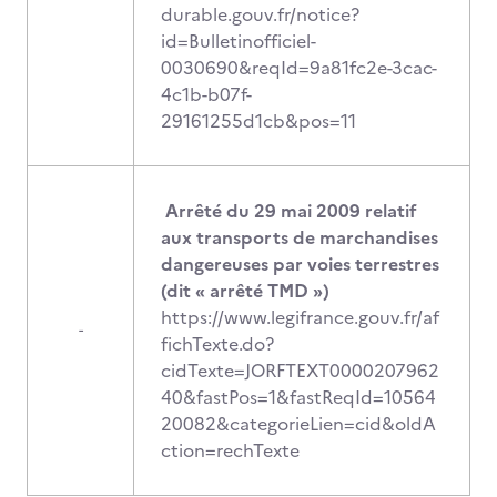
durable.gouv.fr/notice?
id=Bulletinofficiel-
0030690&reqId=9a81fc2e-3cac-
4c1b-b07f-
29161255d1cb&pos=11
Arrêté du 29 mai 2009 relatif
aux transports de marchandises
dangereuses par voies terrestres
(dit « arrêté TMD »)
https://www.legifrance.gouv.fr/af
-
fichTexte.do?
cidTexte=JORFTEXT0000207962
40&fastPos=1&fastReqId=10564
20082&categorieLien=cid&oldA
ction=rechTexte