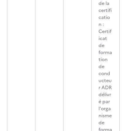
de la
certifi
catio
n :
Certif
icat
de
forma
tion
de
cond
ucteu
r ADR
délivr
é par
l'orga
nisme
de
forma