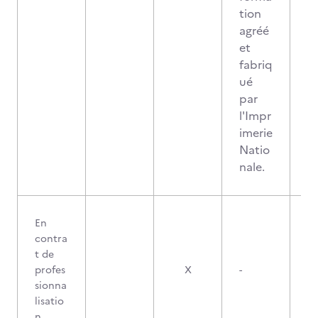
tion
agréé
et
fabriq
ué
par
l'Impr
imerie
Natio
nale.
En
contra
t de
profes
X
-
sionna
lisatio
n