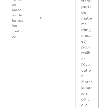
trans
un
ports
parco
de
urs de
matiè
X
format
res
ion
dang
contin
ereus
ue
es)
pour
réalis
er
l'éval
uatio
n.
Matér
ialisat
ion
offici
elle