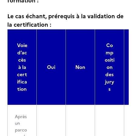
formation :
Le cas échant, prérequis à la validation de
la certification :
Voie
Co
d’ac
mp
cès
ositi
à la
Oui
Non
on
cert
des
ifica
jury
d
tion
s
Après
un
parco