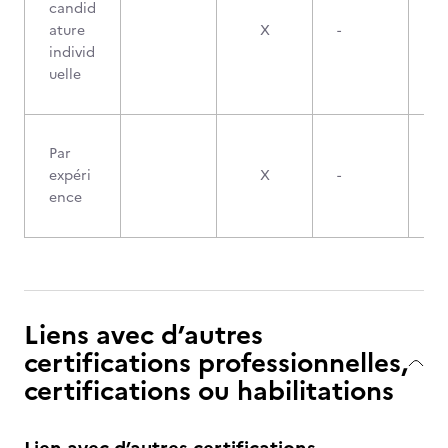
candid
ature
X
-
individ
uelle
Par
expéri
X
-
ence
Liens avec d’autres
certifications professionnelles,
certifications ou habilitations