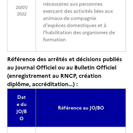
nécessaires aux personnes
20/01/
exerçant des activités liées aux
2022
animaux de compagnie
d'espèces domestiques et à
l'habilitation des organismes de
formation
Référence des arrêtés et décisions publiés
au Journal Officiel ou au Bulletin Officiel
(enregistrement au RNCP, création
diplôme, accréditation…) :
Dat
e du
Référence au JO/BO
JO/B
O