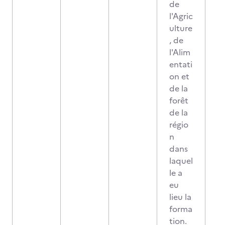
de
l'Agric
ulture
, de
l'Alim
entati
on et
de la
forêt
de la
régio
n
dans
laquel
le a
eu
lieu la
forma
tion.