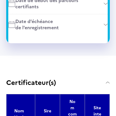
Date de début des parcours
certifiants
Date d’échéance
de l’enregistrement
Certificateur(s)
No
m
Site
Nom
Sire
com
inte