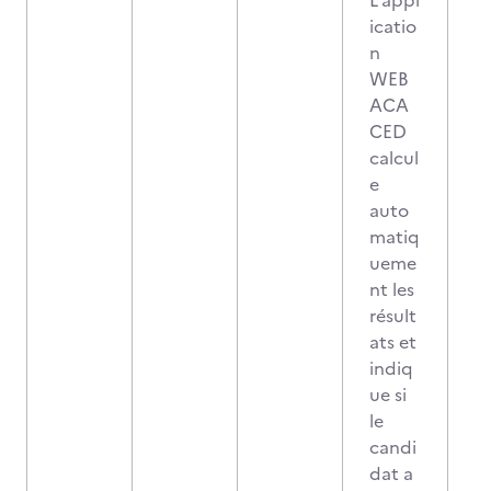
L'appl
icatio
n
WEB
ACA
CED
calcul
e
auto
matiq
ueme
nt les
résult
ats et
indiq
ue si
le
candi
dat a