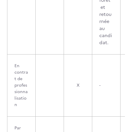
forêt
et
retou
rnée
au
candi
dat.
En
contra
t de
profes
X
-
sionna
lisatio
n
Par