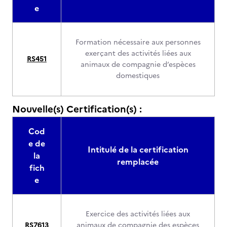
e
Formation nécessaire aux personnes
exerçant des activités liées aux
RS451
animaux de compagnie d’espèces
domestiques
Nouvelle(s) Certification(s) :
Cod
e de
Intitulé de la certification
la
remplacée
fich
e
Exercice des activités liées aux
RS7613
animaux de compagnie des espèces