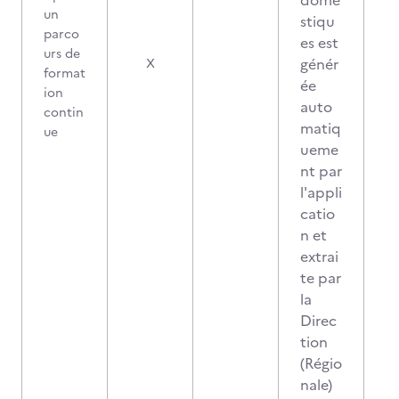
dome
un
stiqu
parco
es est
urs de
génér
X
format
ée
ion
auto
contin
matiq
ue
ueme
nt par
l'appli
catio
n et
extrai
te par
la
Direc
tion
(Régio
nale)