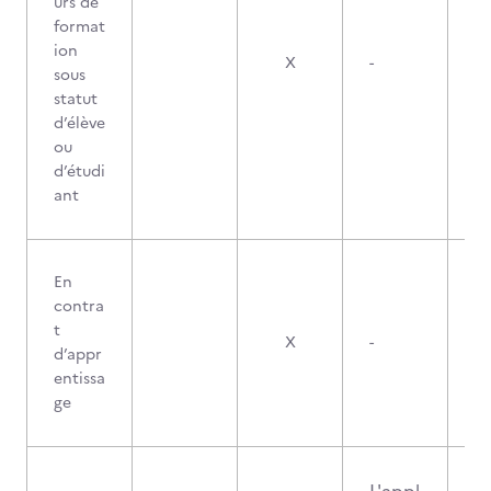
urs de
format
ion
X
-
sous
statut
d’élève
ou
d’étudi
ant
En
contra
t
X
-
d’appr
entissa
ge