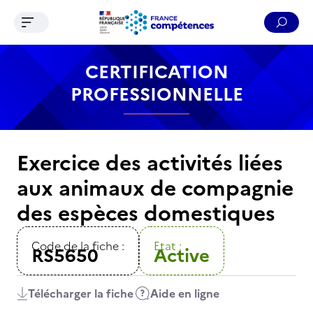
Ouvrir le menu de navigation
Reche
Contenu
Recherche
Menu
Pied de page
CERTIFICATION
PROFESSIONNELLE
Exercice des activités liées
aux animaux de compagnie
des espèces domestiques
Code de la fiche :
Etat :
RS5650
Active
Télécharger la fiche
Aide en ligne