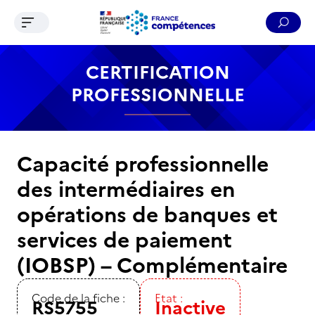
Ouvrir le menu de navigation
Reche
Contenu
Recherche
Menu
Pied de page
CERTIFICATION
PROFESSIONNELLE
Capacité professionnelle
des intermédiaires en
opérations de banques et
services de paiement
(IOBSP) – Complémentaire
Code de la fiche :
Etat :
RS5755
Inactive