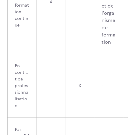
X
format
et de
ion
l'orga
contin
nisme
ue
de
forma
tion
En
contra
t de
profes
X
-
sionna
lisatio
n
Par