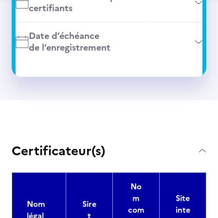
certifiants
Date d’échéance
de l’enregistrement
Certificateur(s)
No
m
Site
Nom
Sire
com
inte
légal
t