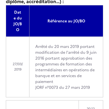
diplôme, accréditation…) :
Dat
e du
Référence au JO/BO
JO/B
O
Arrêté du 20 mars 2019 portant
modification de l'arrêté du 9 juin
2016 portant approbation des
programmes de formation des
27/03/
2019
intermédiaires en opérations de
banque et en services de
paiement
JORF n°0073 du 27 mars 2019
20-12-