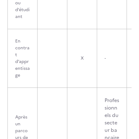
ou
d’étudi
ant
En
contra
t
X
-
d’appr
entissa
ge
Profes
sionn
els du
Après
secte
un
ur ba
parco
ncaire
urs de