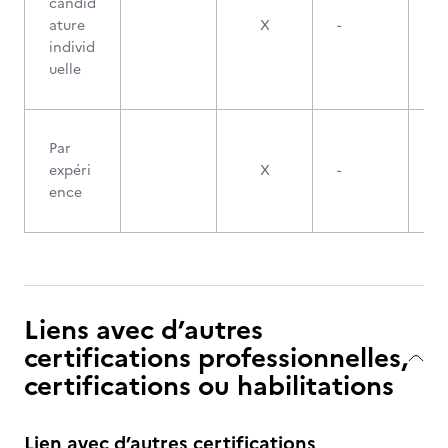
candid
ature
X
-
individ
uelle
Par
expéri
X
-
ence
Liens avec d’autres
certifications professionnelles,
certifications ou habilitations
Lien avec d’autres certifications