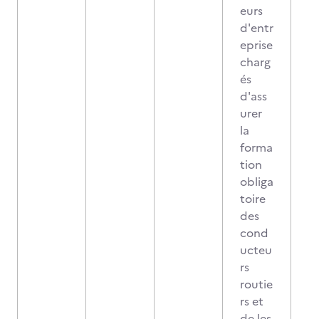
eurs
d'entr
eprise
charg
és
d'ass
urer
la
forma
tion
obliga
toire
des
cond
ucteu
rs
routie
rs et
de les