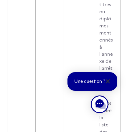
titres
ou
diplô
mes
menti
onnés
à
l'anne
xe de
l'arrêt
é du
26
Une question ?
févrie
r
2008
fixant
la
liste
des