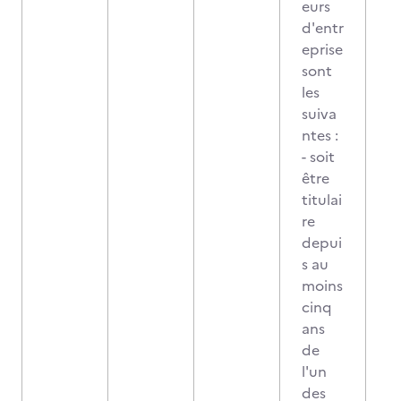
eurs
d'entr
eprise
sont
les
suiva
ntes :
- soit
être
titulai
re
depui
s au
moins
cinq
ans
de
l'un
des