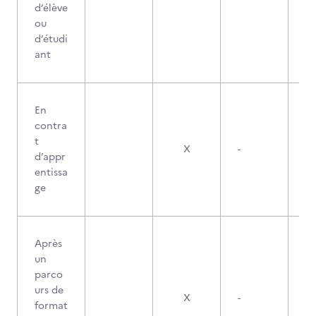
d’élève
ou
d’étudi
ant
En
contra
t
X
-
d’appr
entissa
ge
Après
un
parco
urs de
X
-
format