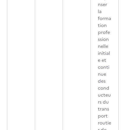
nser
la
forma
tion
profe
ssion
nelle
initial
e et
conti
nue
des
cond
ucteu
rs du
trans
port
routie
r de