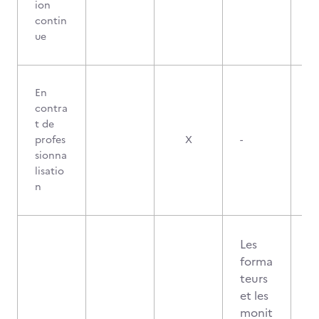
ion
contin
ue
En
contra
t de
profes
X
-
sionna
lisatio
n
Les
forma
teurs
et les
monit