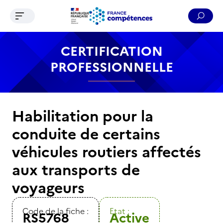
Ouvrir le menu de navigation
Reche
Contenu
Recherche
Menu
Pied de page
CERTIFICATION
PROFESSIONNELLE
Habilitation pour la
conduite de certains
véhicules routiers affectés
aux transports de
voyageurs
Code de la fiche :
Etat :
RS5768
Active