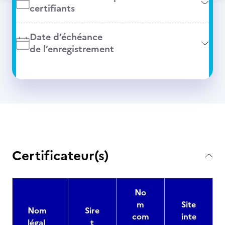
certifiants
Date d’échéance
de l’enregistrement
Certificateur(s)
No
m
Site
Nom
Sire
com
inte
légal
t