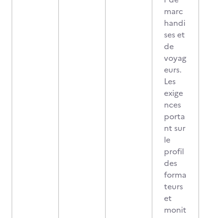
marc
handi
ses et
de
voyag
eurs.
Les
exige
nces
porta
nt sur
le
profil
des
forma
teurs
et
monit