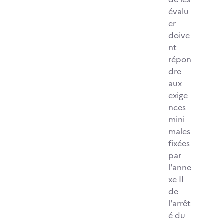
évalu
er
doive
nt
répon
dre
aux
exige
nces
mini
males
fixées
par
l'anne
xe II
de
l'arrêt
é du