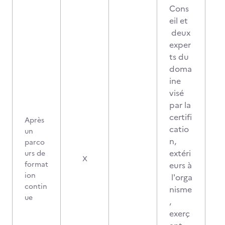
Cons
eil et
deux
exper
ts du
doma
ine
visé
par la
certifi
Après
catio
un
n,
parco
extéri
urs de
X
format
eurs à
ion
l'orga
contin
nisme
ue
,
exerç