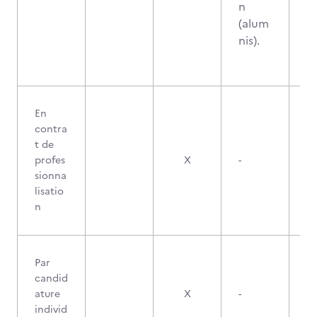
n
(alum
nis).
En
contra
t de
profes
X
-
sionna
lisatio
n
Par
candid
ature
X
-
individ