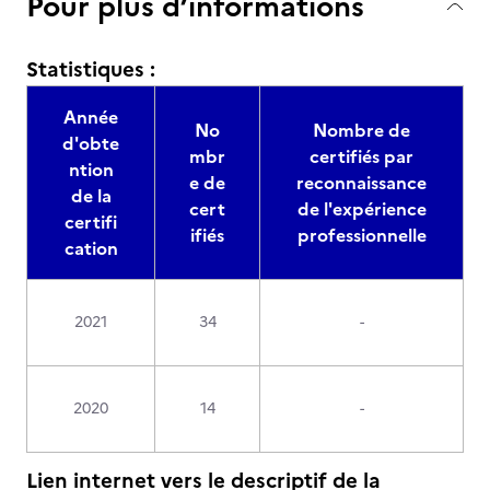
Pour plus d’informations
Statistiques :
Année
No
Nombre de
d'obte
mbr
certifiés par
ntion
e de
reconnaissance
de la
cert
de l'expérience
certifi
ifiés
professionnelle
cation
2021
34
-
2020
14
-
Lien internet vers le descriptif de la