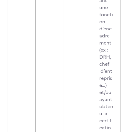
ant
une
foncti
on
d’enc
adre
ment
(ex :
DRH,
chef
d’ent
repris
e…)
et/ou
ayant
obten
u la
certifi
catio