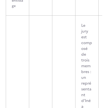
entissa
ge
Le
jury
est
comp
osé
de
trois
mem
bres :
un
repré
senta
nt
d'Iné
a