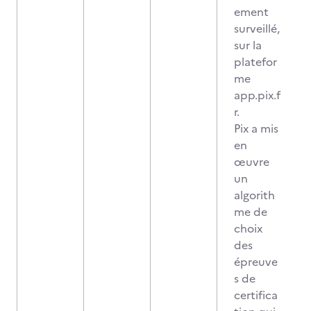
ement
surveillé,
sur la
platefor
me
app.pix.f
r.
Pix a mis
en
œuvre
un
algorith
me de
choix
des
épreuve
s de
certifica