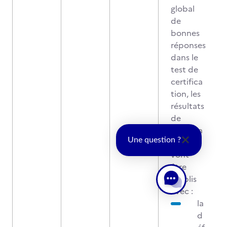
global
de
bonnes
réponses
dans le
test de
certifica
tion, les
résultats
de
certifica
Une question ?
tion
vont
être
établis
avec :
la
d