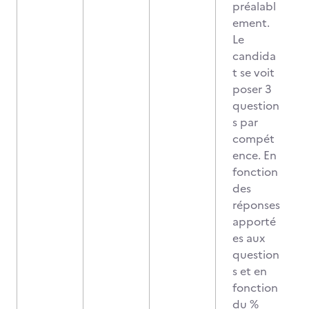
préalabl
ement.
Le
candida
t se voit
poser 3
question
s par
compét
ence. En
fonction
des
réponses
apporté
es aux
question
s et en
fonction
du %