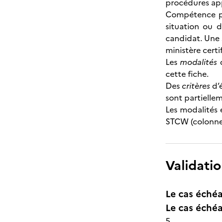
procédures app
Compétence pa
situation ou 
candidat. Une 
ministère certi
Les
modalités
d
cette fiche.
Des
critères
d’é
sont partiellem
Les modalités 
STCW (colonnes 
Validatio
Le cas échéa
Le cas échéa
5