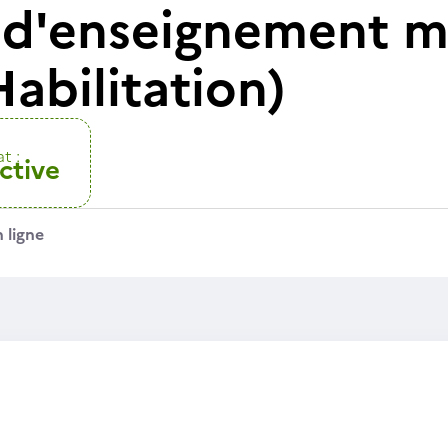
t d'enseignement m
Habilitation)
t :
ctive
 ligne