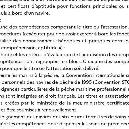
s et certificats d’aptitude pour fonctions principales ou 
uis à bord d’un navire.
:
ne des compétences composant le titre ou l’attestation,
océdures à exécuter pour pouvoir exercer à bord les fonctio
 totalité des connaissances théoriques et pratiques cor
 compréhension, aptitude ») ;
thode et les critères d'évaluation de l'acquisition des com
compétences sont regroupées en blocs. Chacune des compé
 pour que le titre ou l’attestation soit délivré.
erne les marins à la pêche, la Convention internationale s
es personnels des navires de pêche de 1995 (Convention STC
xigences particulières de la pêche maritime professionnell
 sont intégrées en droit français. Les titres et attestatio
ns créées par le ministère de la mer, ministère certific
e et être soumises à renouvellement.
’éloignement des navires des structures terrestres de soin
érir les compétences pour dispenser les soins de premiers s