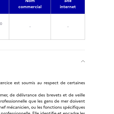
Nom
Site
commercial
internet
90
-
-
ercice est soumis au respect de certaines
er, de délivrance des brevets et de veille
professionnelle que les gens de mer doivent
ef mécanicien, ou les fonctions spécifiques
ofessionnelle. Elle identifie et encadre les