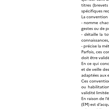
titres (brevet
spécifiques req
La convention 
- nomme chacu
gestes ou de pr
- détaille la
connaissances,
- précise la mé
Parfois, ces 
doit être validé
En ce qui conc
et de veille d
adaptées aux e
Ces conventions
ou habilitatio
validité limité
En raison de l
(EM) est d’acqu