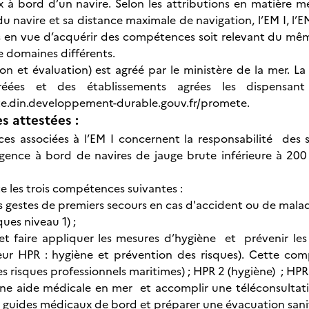
 à bord d’un navire. Selon les attributions en matière mé
du navire et sa distance maximale de navigation, l’EM I, l’EM
 en vue d’acquérir des compétences soit relevant du mê
de domaines différents.
on et évaluation) est agréé par le ministère de la mer. La 
réées et des établissements agrées les dispensan
te.din.developpement-durable.gouv.fr/promete.
 attestées :
es associées à l’EM I concernent la responsabilité des 
ence à bord de navires de jauge brute inférieure à 200 
e les trois compétences suivantes :
es gestes de premiers secours en cas d'accident ou de malad
ques niveau 1) ;
et faire appliquer les mesures d’hygiène et prévenir les
eur HPR : hygiène et prévention des risques). Cette co
s risques professionnels maritimes) ; HPR 2 (hygiène) ; HPR
une aide médicale en mer et accomplir une téléconsultati
s guides médicaux de bord et préparer une évacuation sani