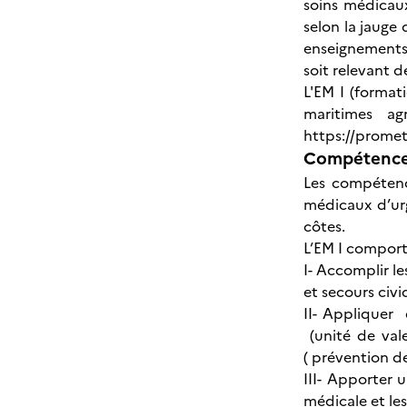
soins médicaux
selon la jauge 
enseignements
soit relevant 
L'EM I (formati
maritimes ag
https://prome
Compétences
Les compétenc
médicaux d’urg
côtes.
L’EM I comport
I- Accomplir l
et secours civi
II- Appliquer 
(unité de val
( prévention de
III- Apporter 
médicale et le