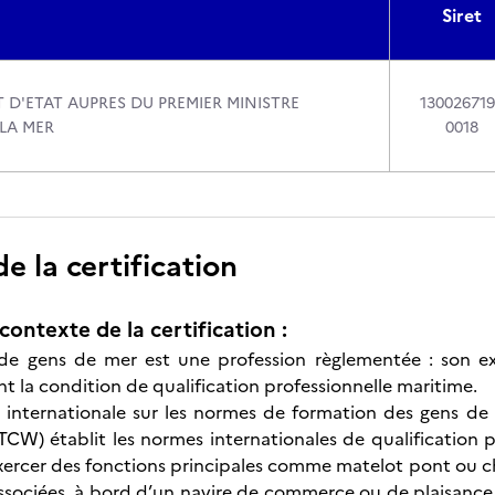
Siret
 D'ETAT AUPRES DU PREMIER MINISTRE
13002671
LA MER
0018
 la certification
contexte de la certification :
 de gens de mer est une profession règlementée : son ex
t la condition de qualification professionnelle maritime.
internationale sur les normes de formation des gens de m
CW) établit les normes internationales de qualification 
xercer des fonctions principales comme matelot pont ou ch
ssociées, à bord d’un navire de commerce ou de plaisance pr