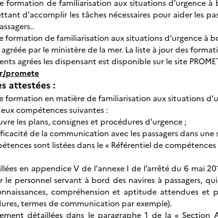
de formation de familiarisation aux situations d’urgence à 
ttant d'accomplir les tâches nécessaires pour aider les pa
assagers..
e formation de familiarisation aux situations d’urgence à b
 agréée par le ministère de la mer. La liste à jour des forma
ents agrées les dispensant est disponible sur le site PROME
fr/promete
 attestées :
e formation en matière de familiarisation aux situations d’
deux compétences suivantes :
uvre les plans, consignes et procédures d'urgence ;
'efficacité de la communication avec les passagers dans une 
tences sont listées dans le « Référentiel de compétences e
illées en appendice V de l'annexe I de l’arrêté du 6 mai 201
 le personnel servant à bord des navires à passagers, qu
connaissances, compréhension et aptitude attendues et p
dures, termes de communication par exemple).
lement détaillées dans le paragraphe 1 de la « Section A