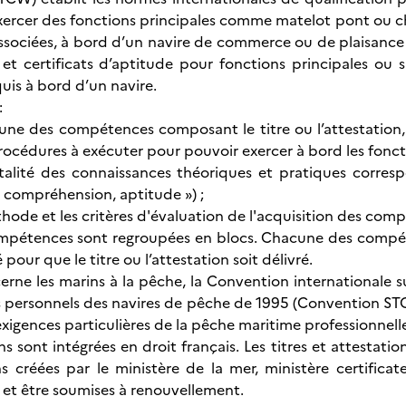
xercer des fonctions principales comme matelot pont ou ch
ssociées, à bord d’un navire de commerce ou de plaisance pr
s et certificats d’aptitude pour fonctions principales ou 
uis à bord d’un navire.
:
ne des compétences composant le titre ou l’attestation,
océdures à exécuter pour pouvoir exercer à bord les fonctio
 totalité des connaissances théoriques et pratiques cor
 compréhension, aptitude ») ;
thode et les critères d'évaluation de l'acquisition des com
compétences sont regroupées en blocs. Chacune des compé
 pour que le titre ou l’attestation soit délivré.
erne les marins à la pêche, la Convention internationale s
es personnels des navires de pêche de 1995 (Convention STC
xigences particulières de la pêche maritime professionnell
 sont intégrées en droit français. Les titres et attestatio
ns créées par le ministère de la mer, ministère certific
e et être soumises à renouvellement.