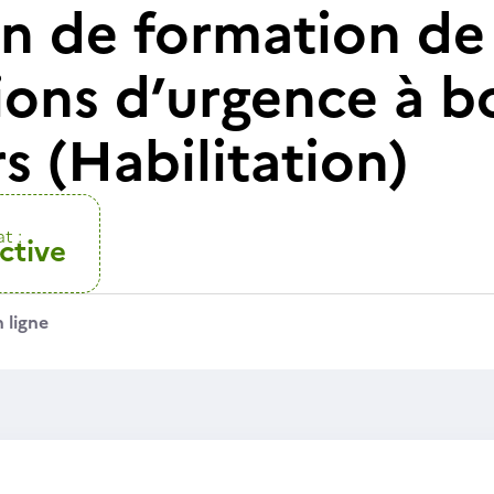
n de formation de 
ions d’urgence à b
s (Habilitation)
t :
ctive
 ligne