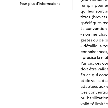
Pour plus d’informations
remplir pour e
qui leur sont a
titres (brevet
spécifiques req
La convention 
- nomme chacu
gestes ou de pr
- détaille la
connaissances,
- précise la mé
Parfois, ces 
doit être validé
En ce qui conc
et de veille d
adaptées aux e
Ces conventions
ou habilitatio
validité limité