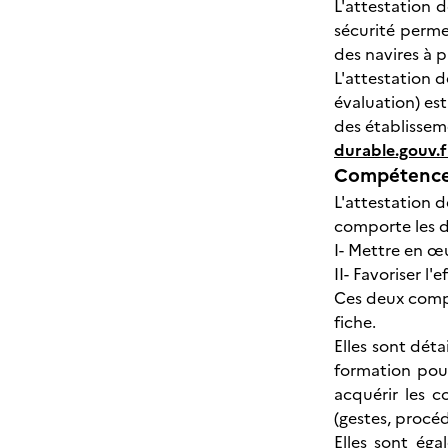
L'attestation 
sécurité perme
des navires à p
L'attestation d
évaluation) est
des établissem
durable.gouv.
Compétences
L'attestation d
comporte les 
I- Mettre en œ
II- Favoriser l
Ces deux compé
fiche.
Elles sont déta
formation pour
acquérir les 
(gestes, procé
Elles sont éga