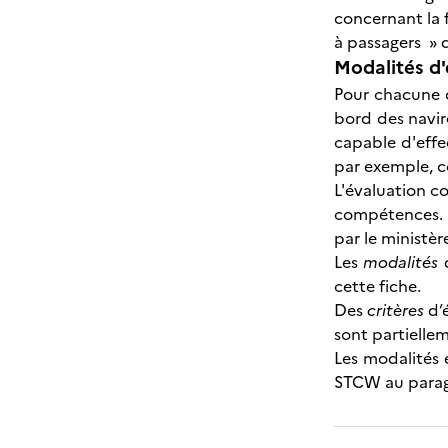
concernant la f
à passagers » 
Modalités d'
Pour chacune d
bord des navire
capable d'effe
par exemple, c
L'évaluation c
compétences. U
par le ministère
Les
modalités
d
cette fiche.
Des
critères
d’é
sont partiellem
Les modalités 
STCW au paragra