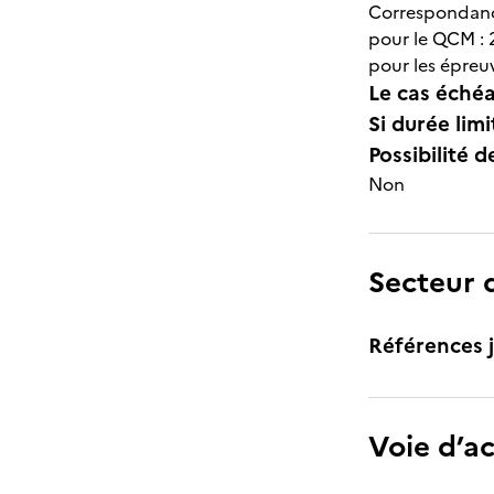
Correspondance
pour le QCM : 2
pour les épreuv
Le cas échéa
Si durée lim
Possibilité d
Non
Secteur d
Références j
Voie d’a