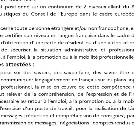
st positionné sur un continuum de 2 niveaux allant du A
nguistiques du Conseil de l'Europe dans le cadre europ
erne toute personne étrangère et/ou non francophone, en sit
re certifier son niveau en langue française dans le cadr
u d’obtention d’une carte de résident ou d’une autorisatio
 de sécuriser la situation administrative et professio
, à l'emploi, à la promotion ou à la mobilité professionnelle)
 attestées :
pose sur des savoirs, des savoir-faire, des savoir être
ommuniquer langagièrement en français sur les plans ling
 professionnel, la mise en œuvre de cette compétence da
ut relever de la compréhension, de l'expression et de l'
écessaire au retour à l’emploi, à la promotion ou à la mob
l’exercice d’un poste de travail, pour la réalisation de tâ
e messages ; rédaction et compréhension de consignes ; part
transmission de messages ; négociations ; comptes-rendus e