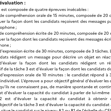
évaluation :
on est composée de quatre épreuves insécables :
de compréhension orale de 15 minutes, composée de 20 qu
luer la façon dont les candidats reçoivent des messages pa
cophone ;
de compréhension écrite de 20 minutes, composée de 20 qu
uer la façon dont les candidats reçoivent des messages écri
hone ;
'expression écrite de 30 minutes, composée de 3 tâches. L'o
dats rédigent un message pour décrire un objet en réact
'évaluer la façon dont les candidats rédigent un réc
tif de la tâche 3 est d'évaluer la façon dont les candidats d
d'expression orale de 10 minutes : le candidat répond à 
individuel. L'épreuve a pour objectif général d'évaluer les
u'ils ne connaissent pas, de manière spontanée et continu
st d'évaluer la capacité du candidat à parler de lui-même (
2 est d'évaluer la capacité du candidat à obtenir 
'objectif de la tâche 3 est d'évaluer la capacité du candid
n situe le candidat sur le niveau A2 ou B1 de l'échelle du 