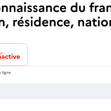
onnaissance du fra
n, résidence, natio
t :
nactive
 ligne