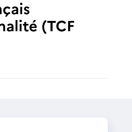
nçais
nalité (TCF