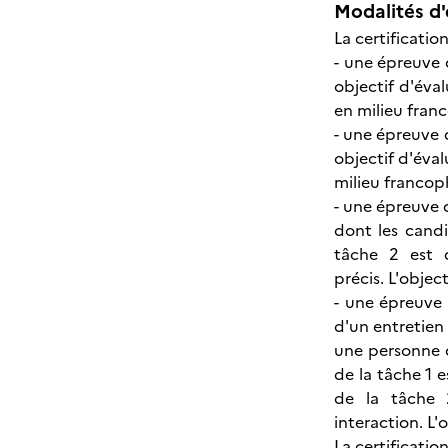
Modalités d'
La certificati
- une épreuve 
objectif d'éva
en milieu fran
- une épreuve 
objectif d'éval
milieu francop
- une épreuve d
dont les candi
tâche 2 est d
précis. L'objec
- une épreuve 
d'un entretien 
une personne q
de la tâche 1 e
de la tâche 
interaction. L
La certificatio