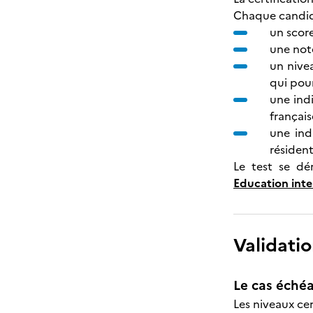
Chaque candida
un scor
une note
un nive
qui pour
une ind
française
une ind
résident
Le test se dé
Education inte
Validatio
Le cas échéa
Les niveaux ce