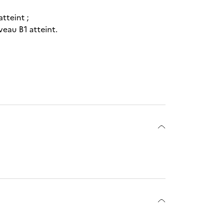
tteint ;
veau B1 atteint.