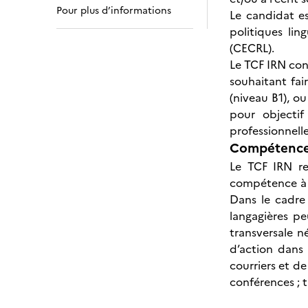
Pour plus d’informations
Le candidat e
politiques li
(CECRL).
Le TCF IRN conc
souhaitant fai
(niveau B1), o
pour objectif
professionnelle
Compétences
Le TCF IRN re
compétence à c
Dans le cadre
langagières pe
transversale n
d’action dans 
courriers et d
conférences ; 