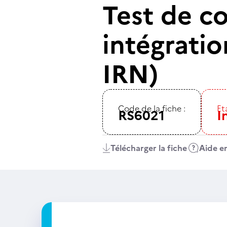
Test de c
intégratio
IRN)
Code de la fiche :
Eta
RS6021
I
Télécharger la fiche
Aide en