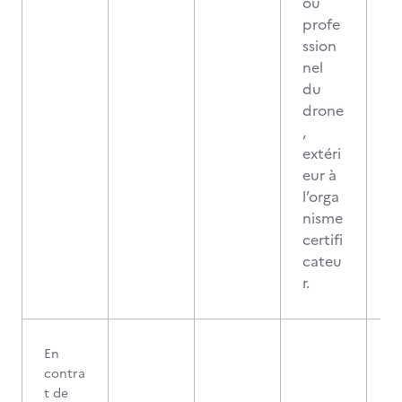
ou
profe
ssion
nel
du
drone
,
extéri
eur à
l’orga
nisme
certifi
cateu
r.
En
contra
t de