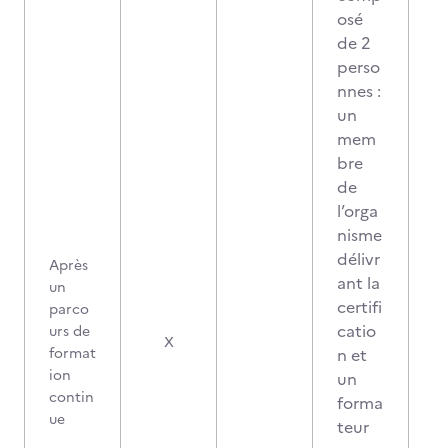
osé
de 2
perso
nnes :
un
mem
bre
de
l’orga
nisme
délivr
Après
ant la
un
certifi
parco
catio
urs de
0
X
format
n et
ion
un
contin
forma
ue
teur