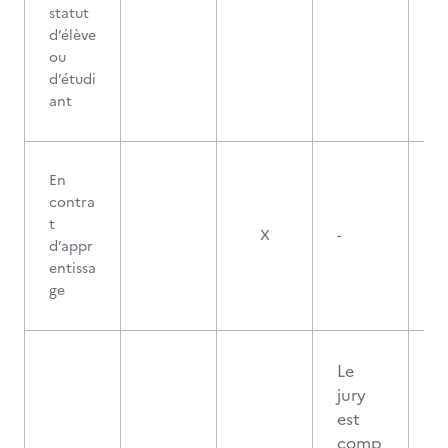
statut
d’élève
ou
d’étudi
ant
En
contra
t
X
-
d’appr
entissa
ge
Le
jury
est
comp