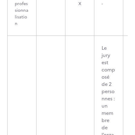
profes
X
-
sionna
lisatio
n
Le
jury
est
comp
osé
de 2
perso
nnes :
un
mem
bre
de
l’orga