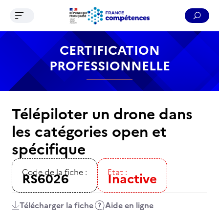
Ouvrir le menu de navigation
Reche
Contenu
Recherche
Menu
Pied de page
CERTIFICATION
PROFESSIONNELLE
Télépiloter un drone dans
les catégories open et
spécifique
Code de la fiche :
Etat :
RS6026
Inactive
Télécharger la fiche
Aide en ligne