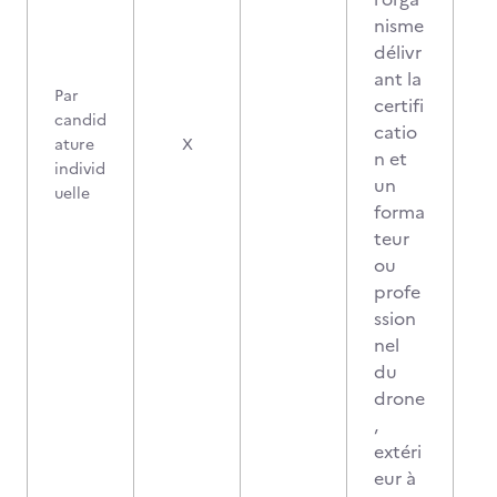
nisme
délivr
ant la
Par
certifi
candid
catio
0
ature
X
n et
individ
un
uelle
forma
teur
ou
profe
ssion
nel
du
drone
,
extéri
eur à