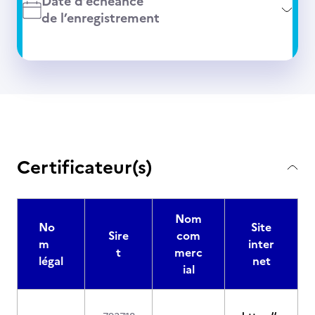
Date d’échéance
de l’enregistrement
Certificateur(s)
Nom
No
Site
Sire
com
m
inter
t
merc
légal
net
ial