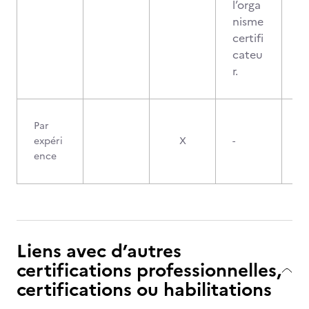
l’orga
nisme
certifi
cateu
r.
Par
expéri
X
-
ence
Liens avec d’autres
certifications professionnelles,
certifications ou habilitations