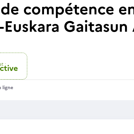
t de compétence e
 -Euskara Gaitasun 
t :
ctive
 ligne