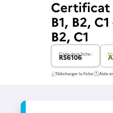
Certifica
B1, B2, C1
B2, C1
Code de la fiche :
Eta
RS6106
A
Télécharger la fiche
Aide en