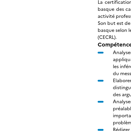
La certificat
basque des ca
activité profes
Son but est de 
basque selon l
(CECRL).
Compétences
Analyse
appliqu
les infé
du mess
Elaborer
distingu
des arg
Analyse
préalabl
importa
problème
Rédiger