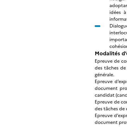
adoptan
idées à
informa
Dialogu
interloc
importan
cohésion
Modalités d'
Epreuve de com
des tâches de 
générale.
Epreuve d’exp
document prof
candidat (cand
Epreuve de com
des tâches de 
Epreuve d’expr
document profe