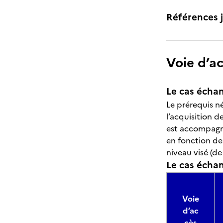
Références j
Voie d’a
Le cas échan
Le prérequis né
l’acquisition d
est accompagné
en fonction de
niveau visé (de
Le cas échant
Voie
d’ac
cès