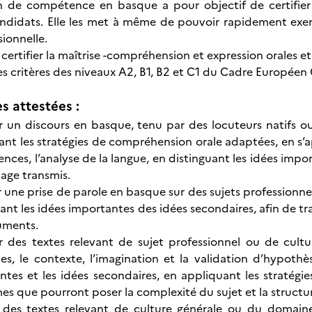
ion de compétence en basque a pour objectif de certifie
ndidats. Elle les met à même de pouvoir rapidement exe
sionnelle.
certifier la maîtrise -compréhension et expression orales et 
es critères des niveaux A2, B1, B2 et C1 du Cadre Europé
 attestées :
r un discours en basque, tenu par des locuteurs natifs o
ant les stratégies de compréhension orale adaptées, en s’a
rences, l’analyse de la langue, en distinguant les idées impor
age transmis.
 une prise de parole en basque sur des sujets professionnel
ant les idées importantes des idées secondaires, afin de t
uments.
r des textes relevant de sujet professionnel ou de cultur
es, le contexte, l’imagination et la validation d’hypothè
ntes et les idées secondaires, en appliquant les stratégie
s que pourront poser la complexité du sujet et la structur
 des textes relevant de culture générale ou du domaine