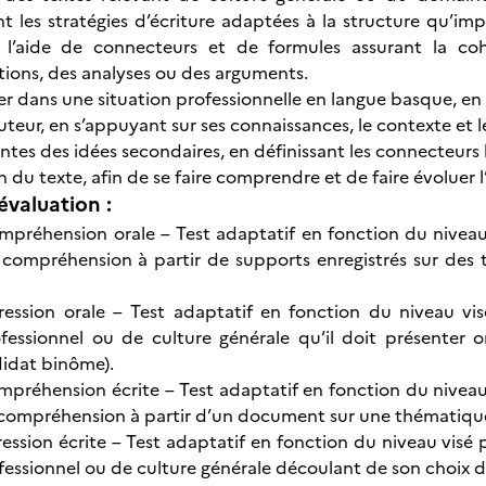
t les stratégies d’écriture adaptées à la structure qu’im
 l’aide de connecteurs et de formules assurant la co
tions, des analyses ou des arguments.
er dans une situation professionnelle en langue basque, e
uteur, en s’appuyant sur ses connaissances, le contexte et l
tes des idées secondaires, en définissant les connecteurs l
 du texte, afin de se faire comprendre et de faire évoluer 
évaluation :
préhension orale – Test adaptatif en fonction du niveau 
compréhension à partir de supports enregistrés sur des 
ression orale – Test adaptatif en fonction du niveau vi
essionnel ou de culture générale qu’il doit présenter o
idat binôme).
préhension écrite – Test adaptatif en fonction du niveau 
compréhension à partir d’un document sur une thématique 
ession écrite – Test adaptatif en fonction du niveau visé p
ssionnel ou de culture générale découlant de son choix d