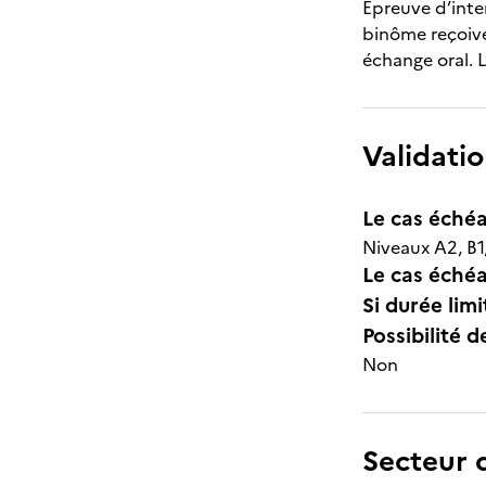
Epreuve d’inte
binôme reçoiven
échange oral. L
Validatio
Le cas échéa
Niveaux A2, B1
Le cas échéa
Si durée lim
Possibilité d
Non
Secteur d