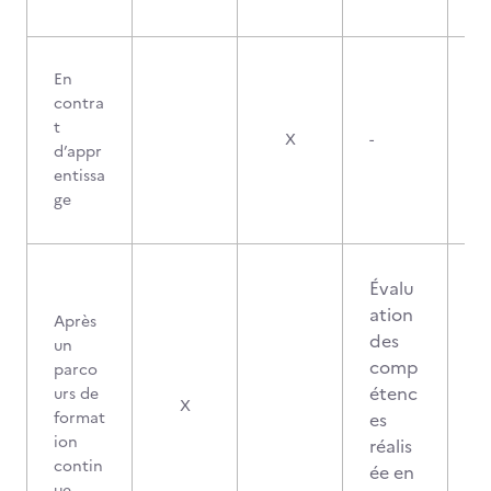
En
contra
t
X
-
d’appr
entissa
ge
Évalu
ation
Après
des
un
comp
parco
étenc
urs de
X
format
es
ion
réalis
contin
ée en
ue