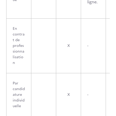
ligne.
En
contra
t de
profes
X
-
sionna
lisatio
n
Par
candid
2
ature
X
-
individ
uelle