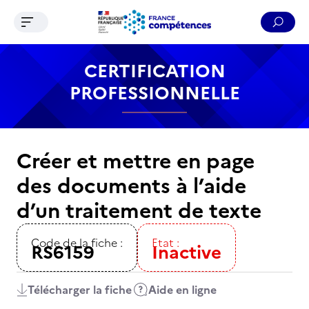
Ouvrir le menu de navigation
Reche
Contenu
Recherche
Menu
Pied de page
CERTIFICATION
PROFESSIONNELLE
Créer et mettre en page
des documents à l’aide
d’un traitement de texte
Code de la fiche :
Etat :
RS6159
Inactive
Télécharger la fiche
Aide en ligne