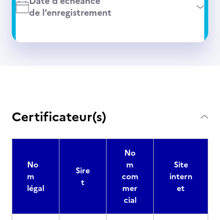
Date d’échéance
de l’enregistrement
Certificateur(s)
No
No
m
Site
Sire
m
com
intern
t
légal
mer
et
cial