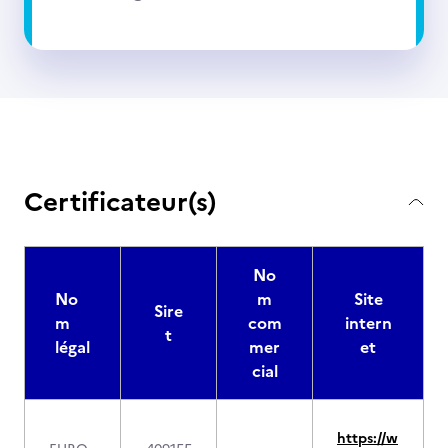
Certificateur(s)
No
No
m
Site
Sire
m
com
intern
t
légal
mer
et
cial
https://w