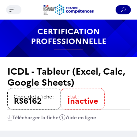
Ouvrir le menu de navigation
Reche
Contenu
Recherche
Menu
Pied de page
CERTIFICATION
PROFESSIONNELLE
ICDL - Tableur (Excel, Calc,
Google Sheets)
Code de la fiche :
Etat :
RS6162
Inactive
Télécharger la fiche
Aide en ligne