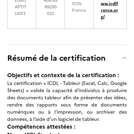
EURO
409155
ICDL
ww.icdlf
APTIT
89200
France
rance.or
UDES
022
g/
Résumé de la certification
Objectifs et contexte de la certification :
La certification « ICDL - Tableur (Excel, Calc, Google
Sheets) » valide la capacité d'individus à produire
des documents tableur afin de présenter des idées,
rendre des rapports sous forme de documents
numériques ou à l’impression, ou archiver des
données, à l’aide d’un logiciel de tableur.
Compétences attestées :