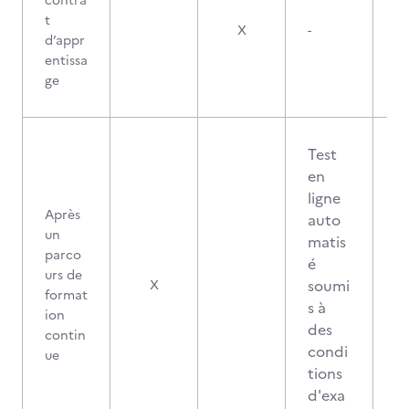
contra
t
X
-
d’appr
entissa
ge
Test
en
ligne
Après
auto
un
matis
parco
é
urs de
soumi
X
format
s à
ion
des
contin
condi
ue
tions
d'exa