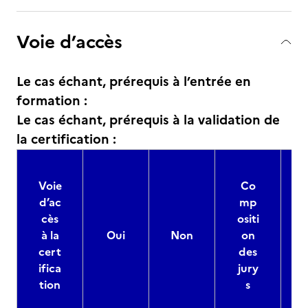
Voie d’accès
Le cas échant, prérequis à l’entrée en
formation :
Le cas échant, prérequis à la validation de
la certification :
Voie
Co
d’ac
mp
cès
ositi
à la
Oui
Non
on
cert
des
ifica
jury
d
tion
s