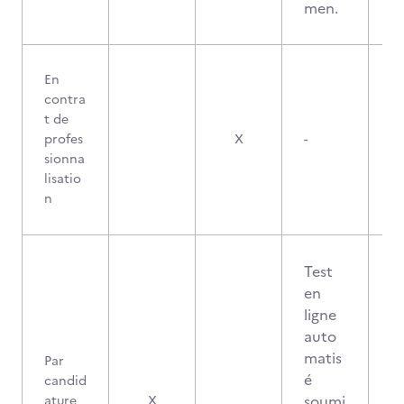
men.
En
contra
t de
profes
X
-
sionna
lisatio
n
Test
en
ligne
auto
matis
Par
é
candid
soumi
ature
X