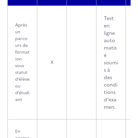
Test
Après
en
un
ligne
parco
auto
urs de
matis
format
é
ion
soumi
X
sous
s à
statut
des
d’élève
condi
ou
tions
d’étudi
d'exa
ant
men.
En