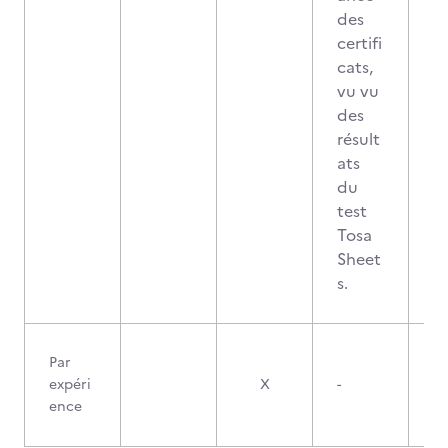
des
certifi
cats,
vu vu
des
résult
ats
du
test
Tosa
Sheet
s.
Par
expéri
X
-
ence