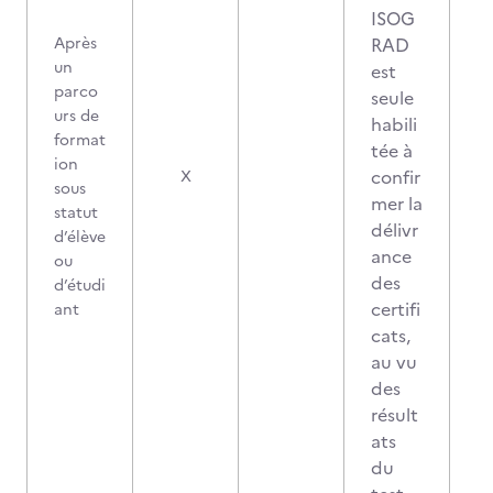
ISOG
Après
RAD
un
est
parco
seule
urs de
habili
format
tée à
ion
confir
X
sous
mer la
statut
délivr
d’élève
ance
ou
des
d’étudi
certifi
ant
cats,
au vu
des
résult
ats
du