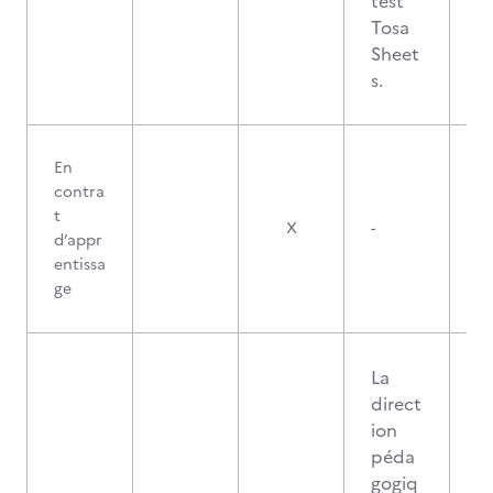
test
Tosa
Sheet
s.
En
contra
t
X
-
d’appr
entissa
ge
La
direct
ion
péda
gogiq