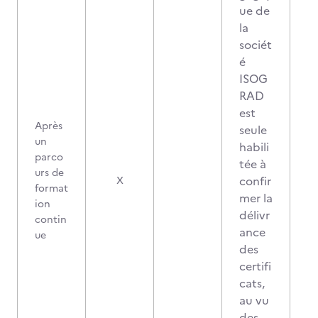
ue de
la
sociét
é
ISOG
RAD
est
Après
seule
un
habili
parco
tée à
urs de
confir
X
format
mer la
ion
délivr
contin
ance
ue
des
certifi
cats,
au vu
des