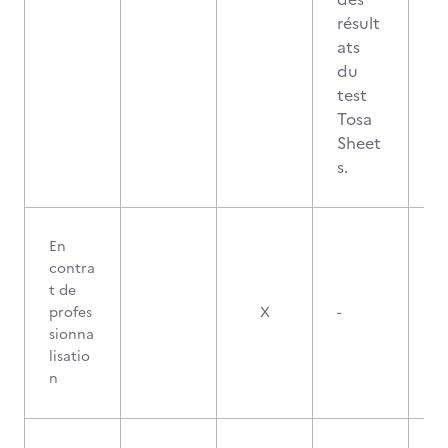
résult
ats
du
test
Tosa
Sheet
s.
En
contra
t de
profes
X
-
sionna
lisatio
n