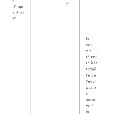
t
X
-
d’appr
entissa
ge
En
cas
de
réussi
te à la
totali
té de
l'éval
uatio
n
associ
ée à
la