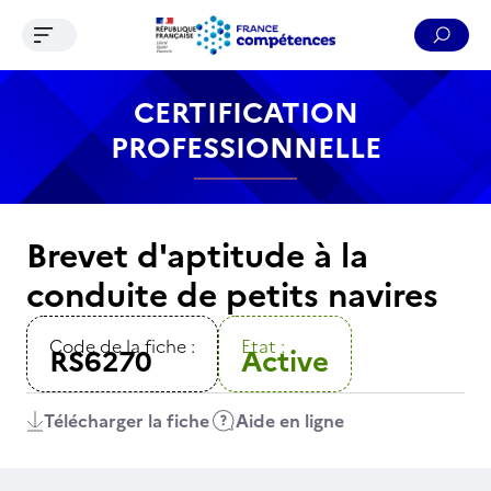
Ouvrir le menu de navigation
Reche
Contenu
Recherche
Menu
Pied de page
CERTIFICATION
PROFESSIONNELLE
Brevet d'aptitude à la
conduite de petits navires
Code de la fiche :
Etat :
RS6270
Active
Télécharger la fiche
Aide en ligne