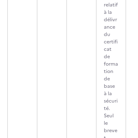
relatif
à la
délivr
ance
du
certifi
cat
de
forma
tion
de
base
à la
sécuri
té.
Seul
le
breve
t