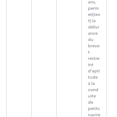
ans,
perm
et(ten
t) la
délivr
ance
du
breve
t
restre
int
d'apti
tude
à la
cond
uite
de
petits
navire