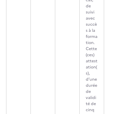
de
suivi
avec
succè
s à la
forma
tion.
Cette
(ces)
attest
ation(
s),
d’une
durée
de
validi
té de
cinq