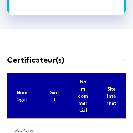
Certificateur(s)
No
m
Site
Nom
Sire
com
inte
légal
t
mer
rnet
cial
SECRETA