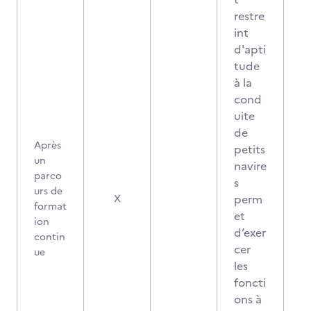
restre
int
d'apti
tude
à la
cond
uite
de
Après
petits
un
navire
parco
s
urs de
perm
X
format
et
ion
d’exer
contin
cer
ue
les
foncti
ons à