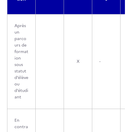
Après
un
parco
urs de
format
ion
X
-
sous
statut
d’élève
ou
d’étudi
ant
En
contra