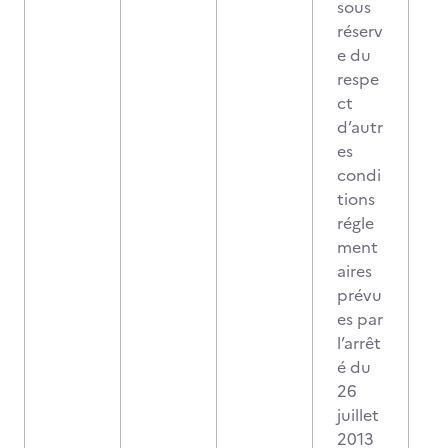
sous
réserv
e du
respe
ct
d’autr
es
condi
tions
régle
ment
aires
prévu
es par
l’arrêt
é du
26
juillet
2013