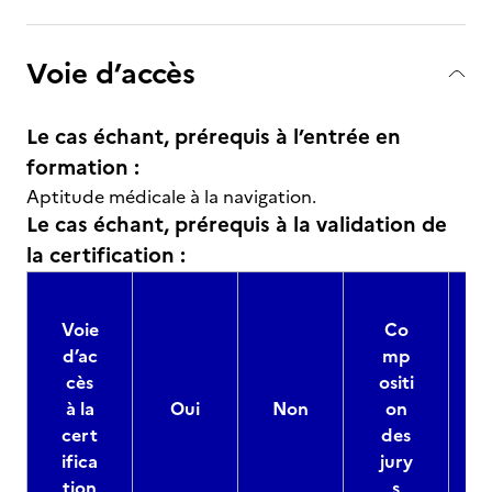
Voie d’accès
Le cas échant, prérequis à l’entrée en
formation :
Aptitude médicale à la navigation.
Le cas échant, prérequis à la validation de
la certification :
Voie
Co
d’ac
mp
cès
ositi
à la
Oui
Non
on
cert
des
ifica
jury
d
tion
s