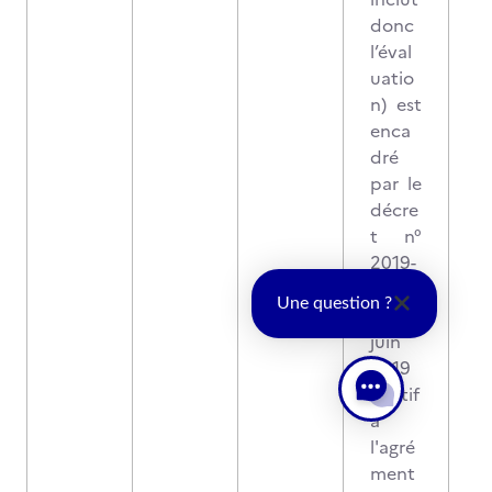
donc
l’éval
uatio
n) est
enca
dré
par le
décre
t n°
2019-
640
Une question ?
du 25
juin
2019
relatif
à
l'agré
ment