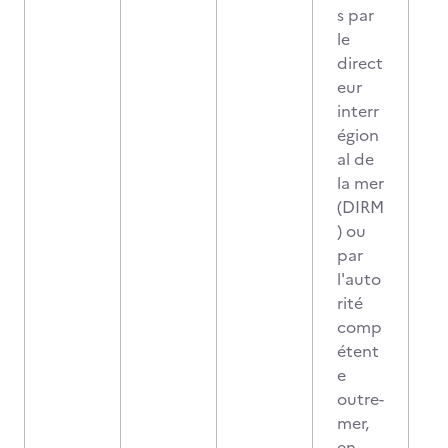
s par
le
direct
eur
interr
égion
al de
la mer
(DIRM
) ou
par
l'auto
rité
comp
étent
e
outre-
mer,
en