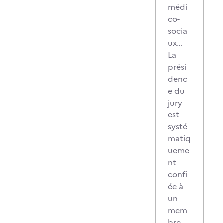
médi
co-
socia
ux…
La
prési
denc
e du
jury
est
systé
matiq
ueme
nt
confi
ée à
un
mem
bre