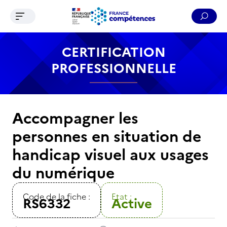
Ouvrir le menu de navigation
Reche
Contenu
Recherche
Menu
Pied de page
CERTIFICATION
PROFESSIONNELLE
Accompagner les
personnes en situation de
handicap visuel aux usages
du numérique
Code de la fiche :
Etat :
RS6332
Active