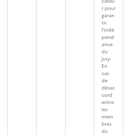
cateu
r pour
garan
tir
l’indé
pend
ance
du
jury.
En
cas
de
désac
cord
entre
les
mem
bres
du