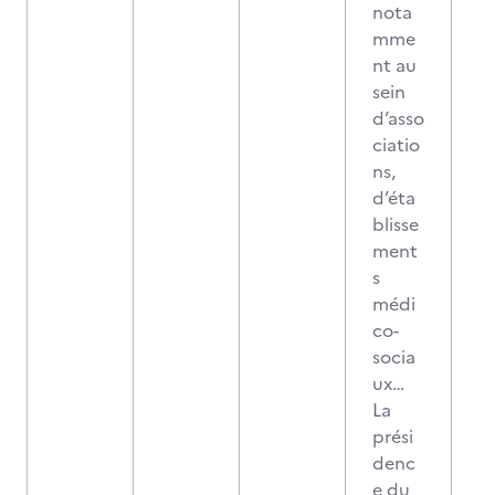
nota
mme
nt au
sein
d’asso
ciatio
ns,
d’éta
blisse
ment
s
médi
co-
socia
ux…
La
prési
denc
e du