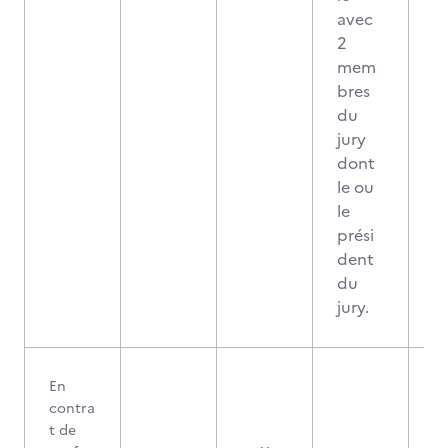
avec
2
mem
bres
du
jury
dont
le ou
le
prési
dent
du
jury.
En
contra
t de