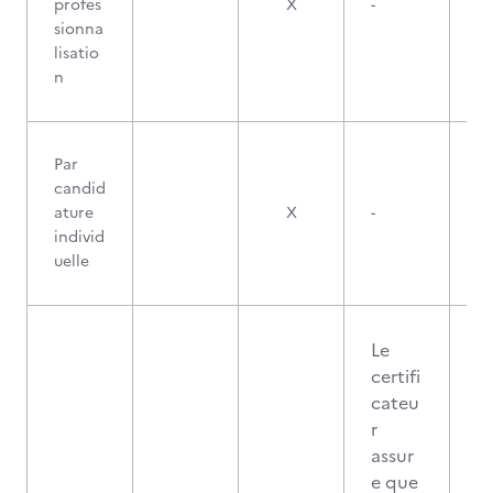
profes
X
-
sionna
lisatio
n
Par
candid
ature
X
-
individ
uelle
Le
certifi
cateu
r
assur
e que