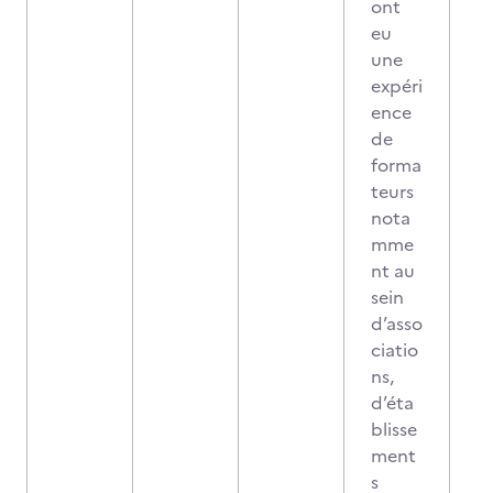
ont
eu
une
expéri
ence
de
forma
teurs
nota
mme
nt au
sein
d’asso
ciatio
ns,
d’éta
blisse
ment
s