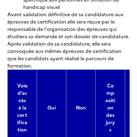
handicap visuel
Avant validation définitive de sa candidature aux
épreuves de certification elle sera reçue par le
responsable de l'organisation des épreuves qui
étudiera sa demande et son dossier de candidature.
Après validation de sa candidature, elle sera
convoquée aux mêmes épreuves de certification
que les candidats ayant réalisé le parcours de
formation.
Voie
Co
d’ac
mp
cès
ositi
à la
Oui
Non
on
cert
des
ifica
jury
d
tion
s