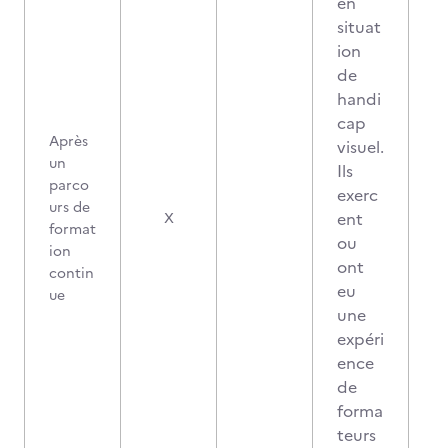
en
situat
ion
de
handi
cap
Après
visuel.
un
Ils
parco
exerc
urs de
2
ent
X
format
ou
ion
ont
contin
eu
ue
une
expéri
ence
de
forma
teurs