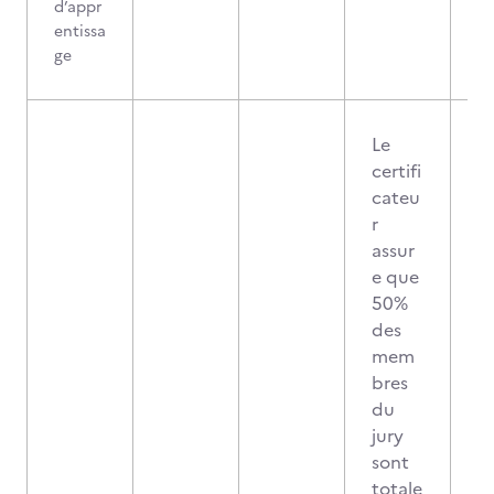
d’appr
entissa
ge
Le
certifi
cateu
r
assur
e que
50%
des
mem
bres
du
jury
sont
totale