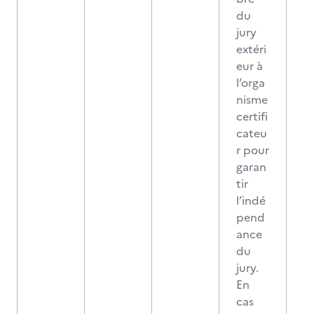
du
jury
extéri
eur à
l’orga
nisme
certifi
cateu
r pour
garan
tir
l’indé
pend
ance
du
jury.
En
cas