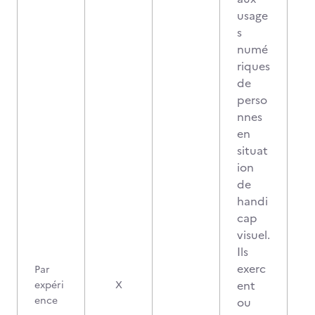
usage
s
numé
riques
de
perso
nnes
en
situat
ion
de
handi
cap
visuel.
Ils
exerc
Par
2
ent
expéri
X
ence
ou