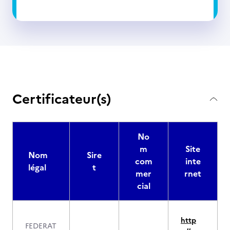
Certificateur(s)
No
m
Site
Nom
Sire
com
inte
légal
t
mer
rnet
cial
http
FEDERAT