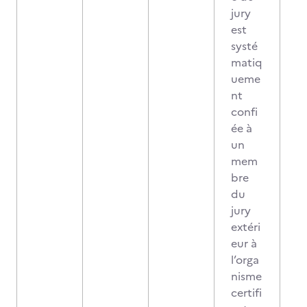
jury
est
systé
matiq
ueme
nt
confi
ée à
un
mem
bre
du
jury
extéri
eur à
l’orga
nisme
certifi