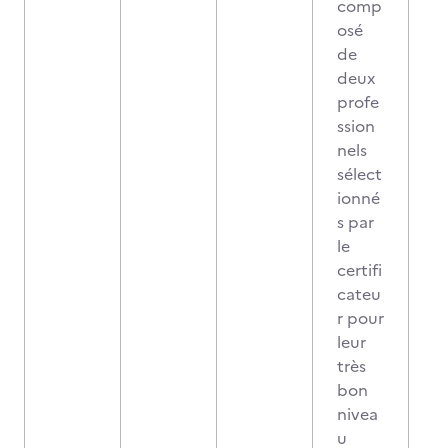
comp
osé
de
deux
profe
ssion
nels
sélect
ionné
s par
le
certifi
cateu
r pour
leur
très
bon
nivea
u