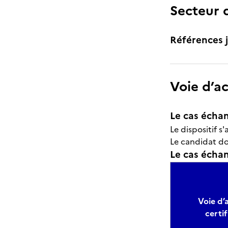
Secteur d
Références j
Voie d’a
Le cas échan
Le dispositif s
Le candidat do
Le cas échant
Voie d’a
certif