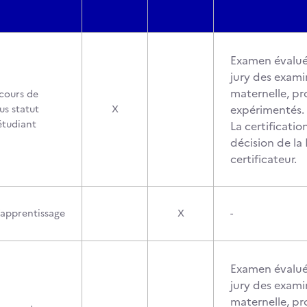
Examen évalué
jury des exami
maternelle, pr
cours de
expérimentés.
us statut
X
étudiant
La certification
décision de la
certificateur.
’apprentissage
X
-
Examen évalué
jury des exami
maternelle, pr