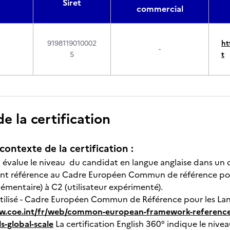
Siret
commercial
9198119010002
ht
-
5
t
 la certification
contexte de la certification :
on évalue le niveau du candidat en langue anglaise dans un 
font référence au Cadre Européen Commun de référence pour
lémentaire) à C2 (utilisateur expérimenté).
 utilisé - Cadre Européen Commun de Référence pour les Lan
w.coe.int/fr/web/common-european-framework-reference-
s-global-scale
La certification English 360° indique le nivea