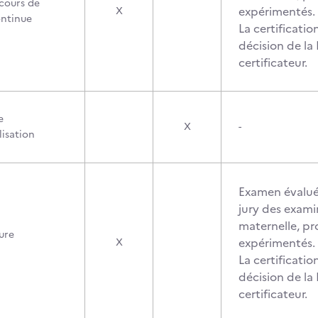
cours de
expérimentés.
X
ontinue
La certification
décision de la
certificateur.
e
X
-
lisation
Examen évalué
jury des exami
maternelle, pr
ure
expérimentés.
X
La certification
décision de la
certificateur.