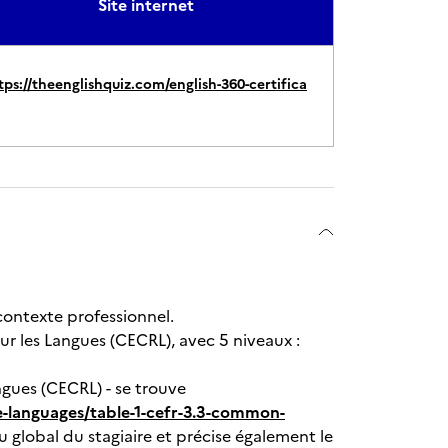
Site internet
tps://theenglishquiz.com/english-360-certifica
contexte professionnel.
 les Langues (CECRL), avec 5 niveaux :
gues (CECRL) - se trouve
languages/table-1-cefr-3.3-common-
u global du stagiaire et précise également le