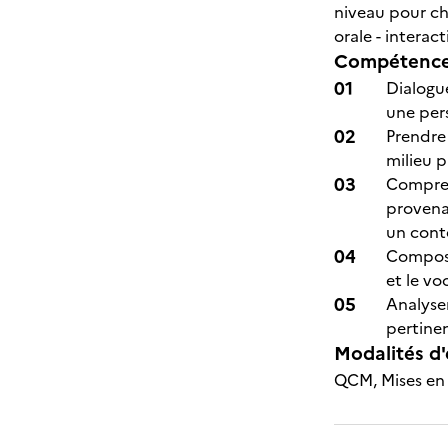
niveau pour ch
orale - interac
Compétences
Dialogu
une per
Prendre 
milieu p
Compren
provenan
un conte
Composer
et le vo
Analyser
pertine
Modalités d'
QCM, Mises en s