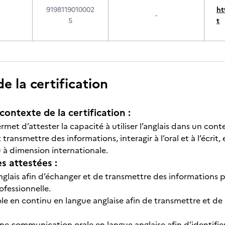
9198119010002
ht
-
5
t
 la certification
contexte de la certification :
ermet d’attester la capacité à utiliser l’anglais dans un c
ransmettre des informations, interagir à l’oral et à l’écrit
à dimension internationale.
 attestées :
nglais afin d’échanger et de transmettre des informations 
ofessionnelle.
ole en continu en langue anglaise afin de transmettre et de
 communication orale en langue anglaise afin d’identifier 