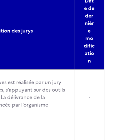
Dat
e de
der
nièr
ion des jurys
e
mo
dific
atio
n
es est réalisée par un jury
s, s’appuyant sur des outils
La délivrance de la
-
oncée par l’organisme