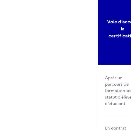
Voie d’acc
la
certificat
Après un
parcours de
formation so
statut d’élèv
d’étudiant
En contrat