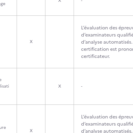
X
-
age
L’évaluation des épreuv
d’examinateurs qualifié
d’analyse automatisés. 
X
certification est pron
certificateur.
e
isati
X
-
L’évaluation des épreuv
d’examinateurs qualifié
ure
d’analyse automatisés. 
X