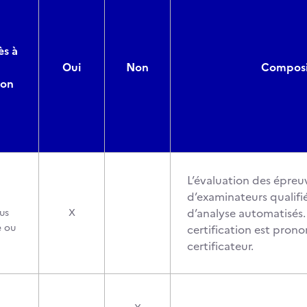
ès à
Oui
Non
Composit
ion
L’évaluation des épreuv
d’examinateurs qualifié
d’analyse automatisés. 
us
X
e ou
certification est pron
certificateur.