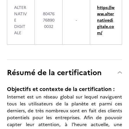
ALTER
https://w
NATIV
80476
ww.alter
E
76890
-
nativedi
DIGIT
0032
gitale.co
ALE
m/
Résumé de la certification
Objectifs et contexte de la certification :
Internet est un réseau global sur lequel naviguent
tous les utilisateurs de la planète et parmi ces
derniers, de très nombreux sont en fait des clients
potentiels pour les entreprises. Afin de pouvoir
capter leur attention, à l’heure actuelle, une