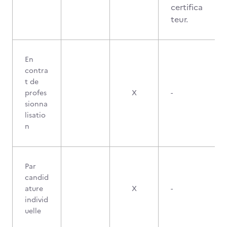
certifica
teur.
En
contra
t de
profes
X
-
sionna
lisatio
n
Par
candid
ature
X
-
individ
uelle