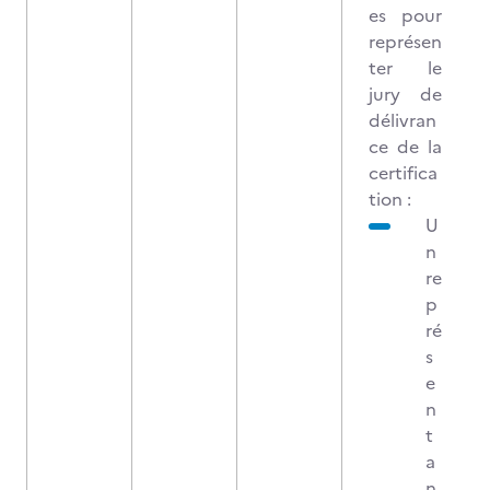
es pour
représen
ter le
jury de
délivran
ce de la
certifica
tion :
U
n
re
p
ré
s
e
n
t
a
n