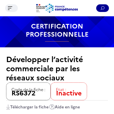
Ouvrir le menu de navigation
Reche
Contenu
Recherche
Menu
Pied de page
CERTIFICATION
PROFESSIONNELLE
Développer l’activité
commerciale par les
réseaux sociaux
Code de la fiche :
Etat :
RS6372
Inactive
Télécharger la fiche
Aide en ligne