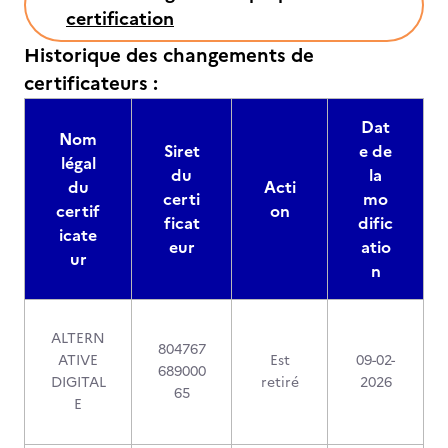
certification
Historique des changements de
certificateurs :
Dat
Nom
Siret
e de
légal
du
la
du
Acti
certi
mo
certif
on
ficat
dific
icate
eur
atio
ur
n
ALTERN
804767
ATIVE
Est
09-02-
689000
DIGITAL
retiré
2026
65
E