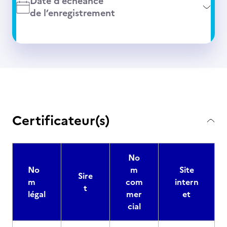
Date d’échéance
de l’enregistrement
Certificateur(s)
No
No
m
Site
Sire
m
com
intern
t
légal
mer
et
cial