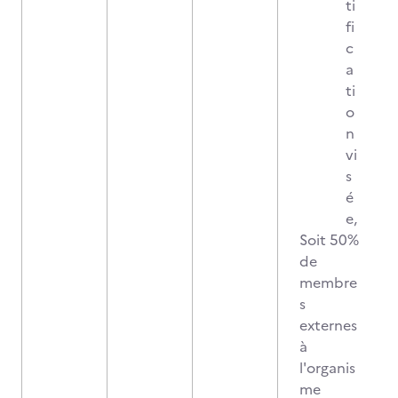
ti
fi
c
a
ti
o
n
vi
s
é
e,
Soit 50%
de
membre
s
externes
à
l'organis
me