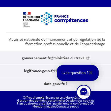
Autorité nationale de financement et de régulation de la
formation professionnelle et de l’apprentissage
gouvernement.fr
ministère du travail
legifrance.gouv.fr
service-public.fr
Une question ?
data.gouv.fr
Offres d'emploi
Espace presse
Marchés publics
Gestion des données personnelles
Gestion des cookies
Plan du site
Accessibilité : partiellement conforme
CGU
Mentions légales
Contactez-nous