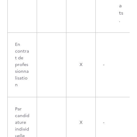
a
ts
.
En
contra
t de
profes
X
-
sionna
lisatio
n
Par
candid
ature
X
-
individ
uelle