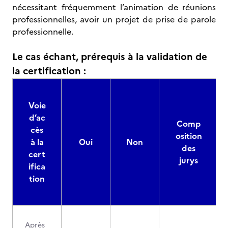
nécessitant fréquemment l’animation de réunions
professionnelles, avoir un projet de prise de parole
professionnelle.
Le cas échant, prérequis à la validation de
la certification :
Voie
d’ac
Comp
cès
osition
à la
Oui
Non
des
cert
jurys
ifica
tion
Après