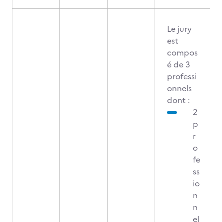
Le jury
est
compos
é de 3
professi
onnels
dont :
2
p
r
o
fe
ss
io
n
n
el