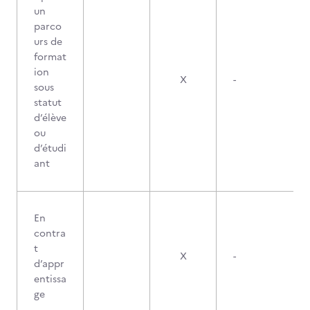
un
parco
urs de
format
ion
X
-
sous
statut
d’élève
ou
d’étudi
ant
En
contra
t
X
-
d’appr
entissa
ge