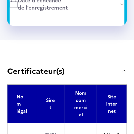
Date d’échéance
de l’enregistrement
Certificateur(s)
Nom
No
Site
Sire
com
m
inter
t
merci
légal
net
al