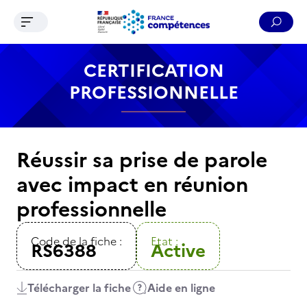
Ouvrir le menu de navigation
Reche
Contenu
Recherche
Menu
Pied de page
CERTIFICATION
PROFESSIONNELLE
Réussir sa prise de parole
avec impact en réunion
professionnelle
Code de la fiche :
Etat :
RS6388
Active
Télécharger la fiche
Aide en ligne