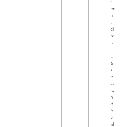
t
er
ri
t
oi
re
»
.
L
a
s
e
ss
io
n
d'
é
v
al