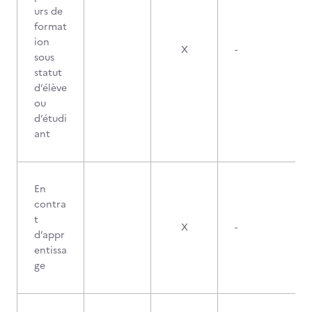
urs de
format
ion
X
-
sous
statut
d’élève
ou
d’étudi
ant
En
contra
t
X
-
d’appr
entissa
ge