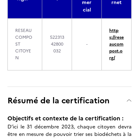
mer
rnet
cial
RESEAU
http
COMPO
522313
s://rese
ST
42800
-
aucom
CITOYE
032
post.o
N
rg/
Résumé de la certification
Objectifs et contexte de la certification :
D’ici le 31 décembre 2023, chaque citoyen devra
être en mesure de pouvoir trier ses biodéchets à la