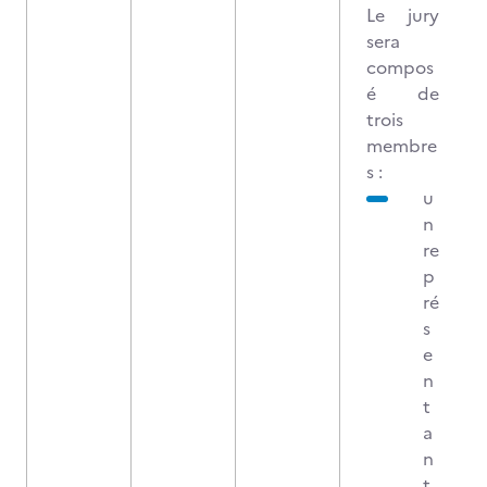
Le jury
sera
compos
é de
trois
membre
s :
u
n
re
p
ré
s
e
n
t
a
n
t