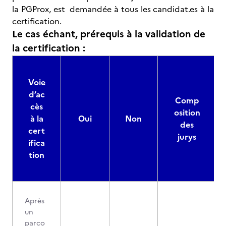
la PGProx, est demandée à tous les candidat.es à la
certification.
Le cas échant, prérequis à la validation de
la certification :
Voie
d’ac
Comp
cès
osition
à la
Oui
Non
des
cert
jurys
ifica
tion
Après
un
parco