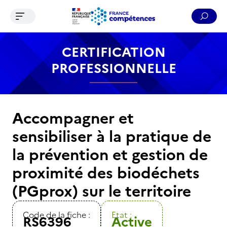
Ouvrir le menu de navigation
Reche
Contenu
Recherche
Menu
Pied de page
CERTIFICATION
PROFESSIONNELLE
Accompagner et
sensibiliser à la pratique de
la prévention et gestion de
proximité des biodéchets
(PGprox) sur le territoire
Code de la fiche :
Etat :
RS6396
Active