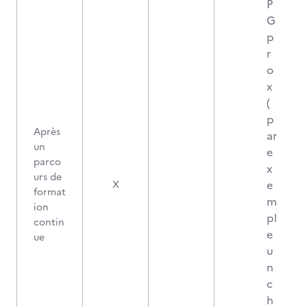
P
G
p
r
o
x
(
p
Après
ar
un
e
parco
x
urs de
e
X
format
m
ion
pl
contin
e
ue
u
n
c
h