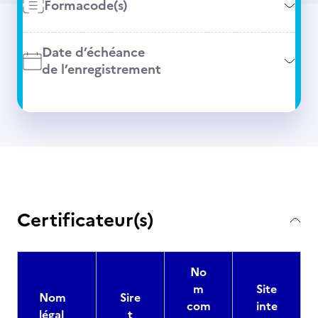
Formacode(s)
Date d’échéance
de l’enregistrement
Certificateur(s)
No
m
Site
Nom
Sire
com
inte
légal
t