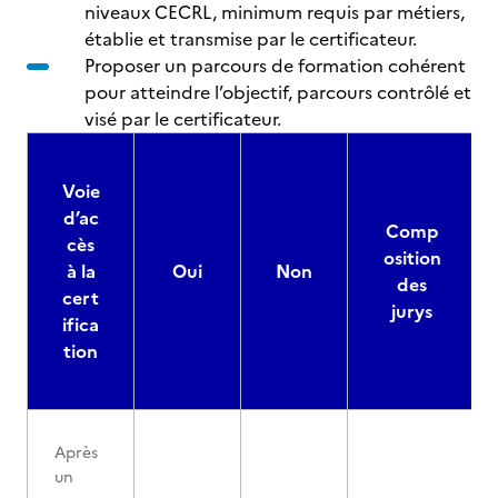
niveaux CECRL, minimum requis par métiers,
établie et transmise par le certificateur.
Proposer un parcours de formation cohérent
pour atteindre l’objectif, parcours contrôlé et
visé par le certificateur.
Voie
d’ac
Comp
cès
osition
à la
Oui
Non
des
cert
jurys
ifica
tion
Après
un