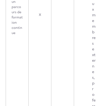
un
u
parco
x
urs de
m
X
format
e
ion
m
contin
b
ue
re
s
e
xt
er
n
e
s,
p
r
o
fe
ss