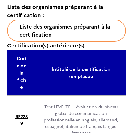
Liste des organismes préparant à la
certification :
Liste des organismes préparant à la
certification
Certification(s) antérieure(s) :
Cod
e de
Intitulé de la certification
la
remplacée
fich
e
Test LEVELTEL - évaluation du niveau
global de communication
RS228
professionnelle en anglais, allemand,
9
espagnol, italien ou français langue