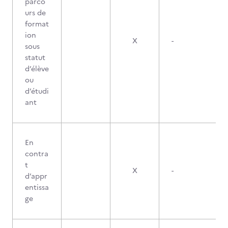
parco
urs de
format
ion
X
-
sous
statut
d’élève
ou
d’étudi
ant
En
contra
t
X
-
d’appr
entissa
ge