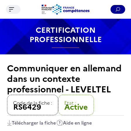
Ouvrir le menu de navigation
Reche
Contenu
Recherche
Menu
Pied de page
CERTIFICATION
PROFESSIONNELLE
Communiquer en allemand
dans un contexte
professionnel - LEVELTEL
Code de la fiche :
Etat :
RS6429
Active
Télécharger la fiche
Aide en ligne