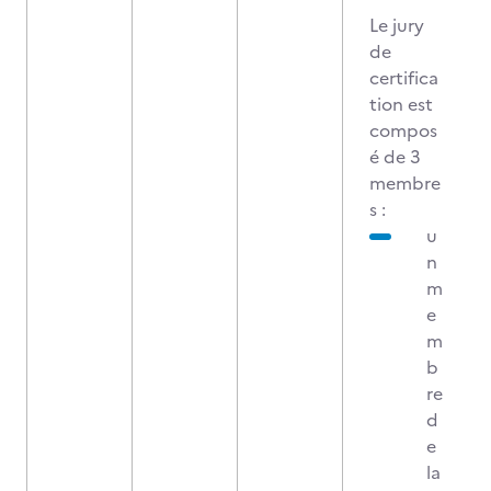
Le jury
de
certifica
tion est
compos
é de 3
membre
s :
u
n
m
e
m
b
re
d
e
la