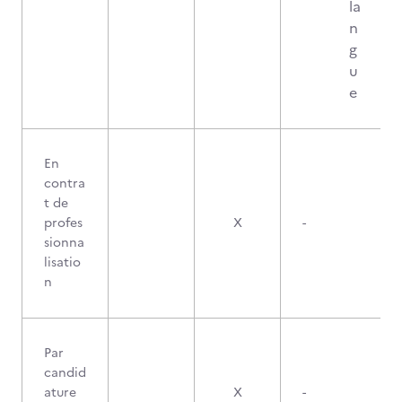
la
n
g
u
e
En
contra
t de
profes
X
-
sionna
lisatio
n
Par
candid
ature
X
-