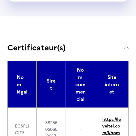
Certificateur(s)
No
No
m
Site
Sire
m
com
intern
t
légal
mer
et
cial
https://le
38256
ECSPLI
veltel.co
05060
-
CITE
m/l/hom