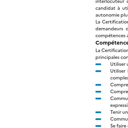
interlocuteur 
candidat à uti
autonomie plus
La Certificat
demandeurs d’e
compétences a
Compétences
La Certificati
principales co
Utilise
Utilise
complex
Comprend
Compren
Communi
express
Tenir un
Communi
Se fair