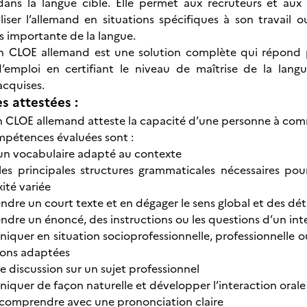
dans la langue cible. Elle permet aux recruteurs et aux
liser l’allemand en situations spécifiques à son travail
 importante de la langue.
ion CLOE allemand est une solution complète qui répond 
mploi en certifiant le niveau de maîtrise de la langue à
cquises.
 attestées :
on CLOE allemand atteste la capacité d’une personne à comm
mpétences évaluées sont :
r un vocabulaire adapté au contexte
r les principales structures grammaticales nécessaires po
ité variée
re un court texte et en dégager le sens global et des déta
dre un énoncé, des instructions ou les questions d’un int
quer en situation socioprofessionnelle, professionnelle ou
ions adaptées
e discussion sur un sujet professionnel
quer de façon naturelle et développer l’interaction orale
e comprendre avec une prononciation claire