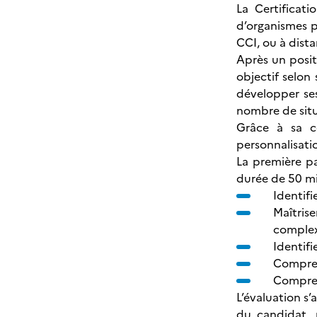
La Certificat
d’organismes p
CCI, ou à dist
Après un posit
objectif selon
développer ses
nombre de situ
Grâce à sa c
personnalisatio
La première pa
durée de 50 mi
Identifi
Maîtris
complex
Identifi
Compren
Compren
L’évaluation s
du candidat, 