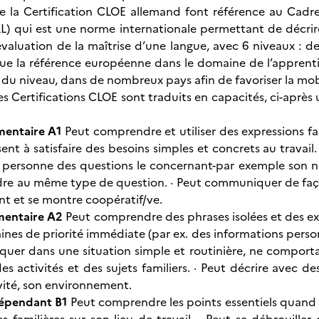
 de la Certification CLOE allemand font référence au Ca
) qui est une norme internationale permettant de décrire
évaluation de la maîtrise d’une langue, avec 6 niveaux : d
tue la référence européenne dans le domaine de l’apprent
 du niveau, dans de nombreux pays afin de favoriser la mobi
es Certifications CLOE sont traduits en capacités, ci-après
émentaire A1
Peut comprendre et utiliser des expressions fa
sent à satisfaire des besoins simples et concrets au travai
 personne des questions le concernant-par exemple son nom,
re au même type de question. · Peut communiquer de façon
nt et se montre coopératif/ve.
émentaire A2
Peut comprendre des phrases isolées et des ex
es de priorité immédiate (par ex. des informations personnel
uer dans une situation simple et routinière, ne comport
des activités et des sujets familiers. · Peut décrire avec 
ivité, son environnement.
dépendant B1
Peut comprendre les points essentiels quand un 