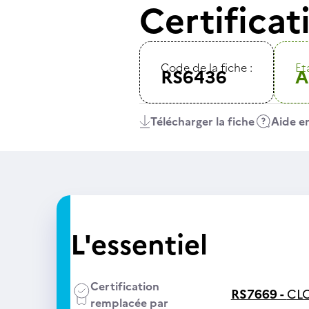
Certifica
Code de la fiche :
Eta
RS6436
A
Télécharger la fiche
Aide en
L'essentiel
Certification
RS7669 -
CLO
remplacée par