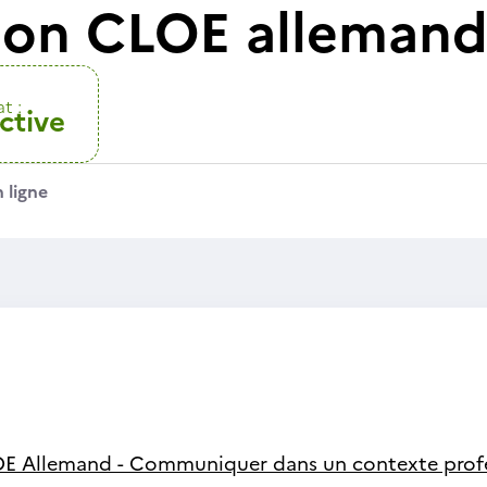
tion CLOE alleman
t :
ctive
 ligne
E Allemand - Communiquer dans un contexte profe