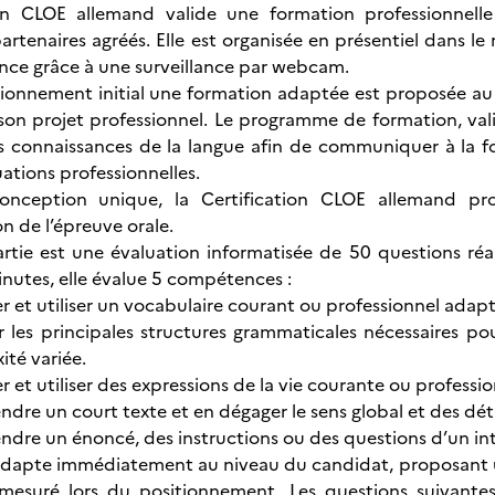
ion CLOE allemand valide une formation professionnel
artenaires agréés. Elle est organisée en présentiel dans l
ance grâce à une surveillance par webcam.
ionnement initial une formation adaptée est proposée au 
 son projet professionnel. Le programme de formation, va
 connaissances de la langue afin de communiquer à la foi
ations professionnelles.
onception unique, la Certification CLOE allemand pr
n de l’épreuve orale.
rtie est une évaluation informatisée de 50 questions réa
nutes, elle évalue 5 compétences :
er et utiliser un vocabulaire courant ou professionnel adap
er les principales structures grammaticales nécessaires p
ité variée.
er et utiliser des expressions de la vie courante ou professio
dre un court texte et en dégager le sens global et des dét
dre un énoncé, des instructions ou des questions d’un inte
’adapte immédiatement au niveau du candidat, proposant un
mesuré lors du positionnement. Les questions suivantes