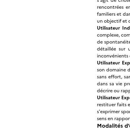
s'agit de chose
rencontrées e
familiers et d
un objectif et
Utilisateur I
complexe, com
de spontanéité
détaillée sur
inconvénients d
Utilisateur Ex
son domaine de
sans effort, s
dans sa vie pr
décrire ou rapp
Utilisateur Ex
restituer faits
s'exprimer spo
sens en rappor
Modalités d'