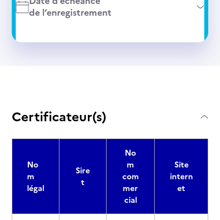
Date d’échéance
de l’enregistrement
Certificateur(s)
No
No
m
Site
Sire
m
com
intern
t
légal
mer
et
cial