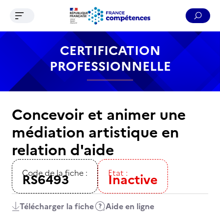
Ouvrir le menu de navigation
Reche
Contenu
Recherche
Menu
Pied de page
CERTIFICATION
PROFESSIONNELLE
Concevoir et animer une
médiation artistique en
relation d'aide
Code de la fiche :
Etat :
RS6493
Inactive
Télécharger la fiche
Aide en ligne