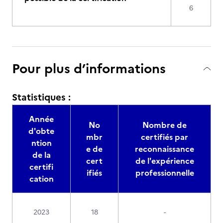
6
Pour plus d’informations
Statistiques :
Année
No
Nombre de
d'obte
mbr
certifiés par
ntion
e de
reconnaissance
de la
cert
de l'expérience
certifi
ifiés
professionnelle
cation
2023
18
-