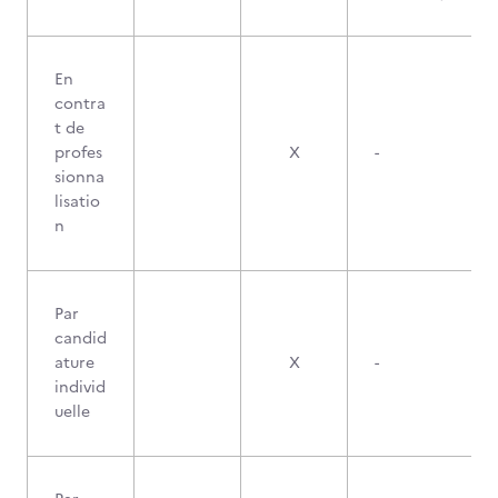
En
contra
t de
profes
X
-
sionna
lisatio
n
Par
candid
ature
X
-
individ
uelle