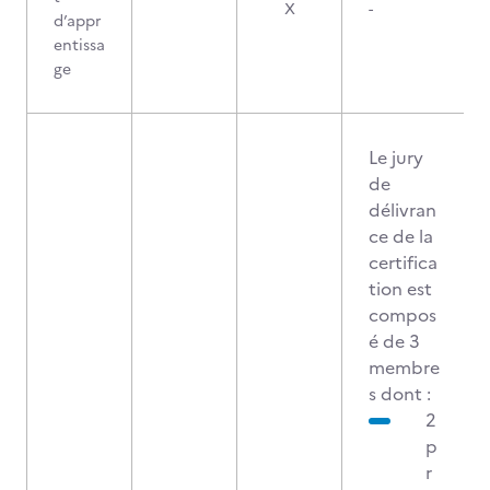
X
-
d’appr
entissa
ge
Le jury
de
délivran
ce de la
certifica
tion est
compos
é de 3
membre
s dont :
2
p
r