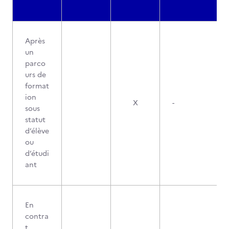
Après
un
parco
urs de
format
ion
X
-
sous
statut
d’élève
ou
d’étudi
ant
En
contra
t