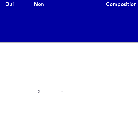
Oui
Non
Composition 
X
-