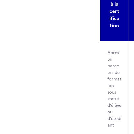
à la
cert
ifica
tion
Après
un
parco
urs de
format
ion
sous
statut
d’élève
ou
d’étudi
ant