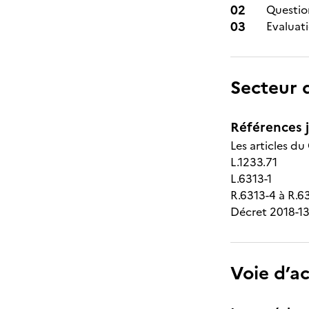
Questio
Evaluat
Secteur d
Références j
Les articles du
L.1233.71
L.6313-1
R.6313-4 à R.6
Décret 2018-13
Voie d’a