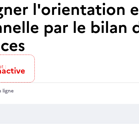
er l'orientation et
nelle par le bilan 
ces
t :
nactive
 ligne