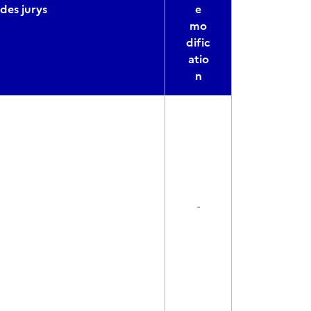
des jurys
e
mo
dific
atio
n
-