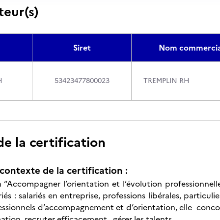
teur(s)
Siret
Nom commercia
H
53423477800023
TREMPLIN RH
 la certification
contexte de la certification :
on “Accompagner l’orientation et l’évolution professionnel
iés : salariés en entreprise, professions libérales, particuli
essionnels d’accompagnement et d’orientation, elle concour
ation, recruter efficacement , gérer les talents.