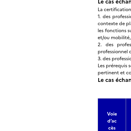
Le cas échan
La certification
1. des professi
contexte de pl
les fonctions 
et/ou mobilité,
2. des profe
professionnel c
3. des professi
Les prérequis s
pertinent et co
Le cas échant
Voie
d’ac
cès