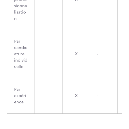
sionna
lisatio
n
Par
candid
ature
X
-
individ
uelle
Par
expéri
X
-
ence