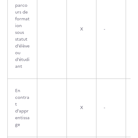
parco
urs de
format
ion
X
-
sous
statut
d’élève
ou
d’étudi
ant
En
contra
t
X
-
d’appr
entissa
ge