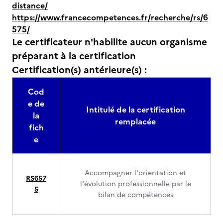
distance/
https://www.francecompetences.fr/recherche/rs/6
575/
Le certificateur n'habilite aucun organisme
préparant à la certification
Certification(s) antérieure(s) :
Cod
e de
Intitulé de la certification
la
remplacée
fich
e
Accompagner l'orientation et
RS657
l'évolution professionnelle par le
5
bilan de compétences