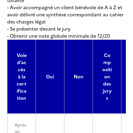
totalité
- Avoir accompagné un client bénévole de A à Z et
avoir délivré une synthèse correspondant au cahier
des charges légal
- Se présenter devant le jury
- Obtenir une note globale minimale de 12/20
Voie
Co
d’ac
mp
cès
ositi
à la
Oui
Non
on
cert
des
ifica
jury
d
tion
s
Après
un