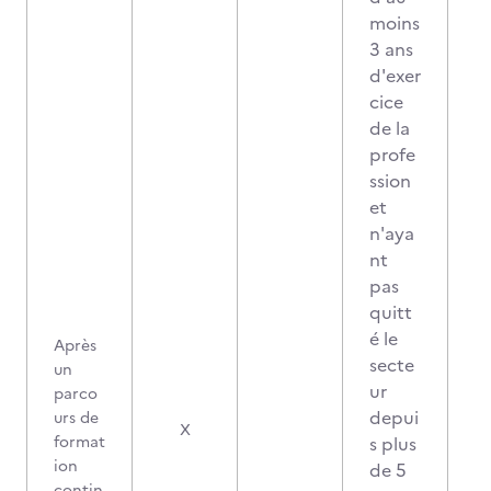
moins
3 ans
d'exer
cice
de la
profe
ssion
et
n'aya
nt
pas
quitt
é le
Après
secte
un
ur
parco
depui
urs de
X
format
s plus
ion
de 5
contin