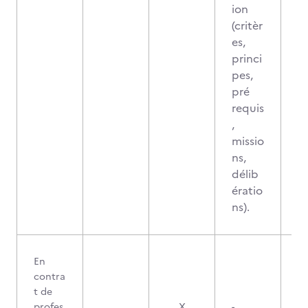
ion
(critèr
es,
princi
pes,
pré
requis
,
missio
ns,
délib
ératio
ns).
En
contra
t de
profes
X
-