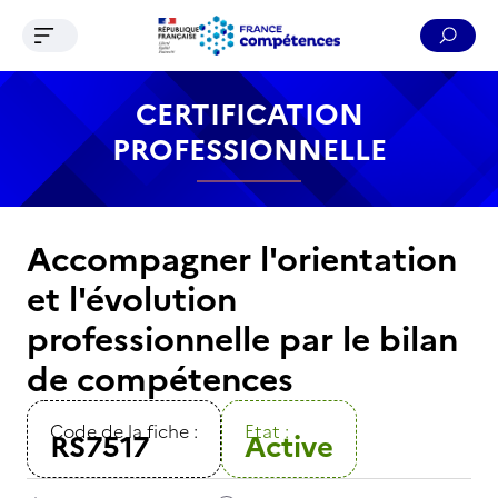
Ouvrir le menu de navigation
Reche
Contenu
Recherche
Menu
Pied de page
CERTIFICATION
PROFESSIONNELLE
Accompagner l'orientation
et l'évolution
professionnelle par le bilan
de compétences
Code de la fiche :
Etat :
RS7517
Active