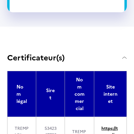
Certificateur(s)
No
No
m
Site
Sire
m
com
intern
t
légal
mer
et
cial
TREMP
53423
https://t
TREMP