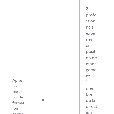
2
profe
ssion
nels
exter
nes
en
positi
on de
mana
geme
nt
Après
1
un
mem
parco
bre
urs de
de la
X
format
direct
ion
ion