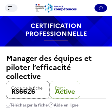
Ouvrir le menu de navigation
Reche
Contenu
Recherche
Menu
Pied de page
CERTIFICATION
PROFESSIONNELLE
Manager des équipes et
piloter l’efficacité
collective
Code de la fiche :
Etat :
RS6626
Active
Télécharger la fiche
Aide en ligne