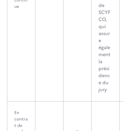
contin
de
ue
SCYF
CO,
qui
assur
e
égale
ment
la
prési
denc
e du
jury
En
contra
t de