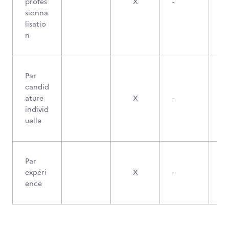
profes
X
-
sionna
lisatio
n
Par
candid
ature
X
-
individ
uelle
Par
expéri
X
-
ence