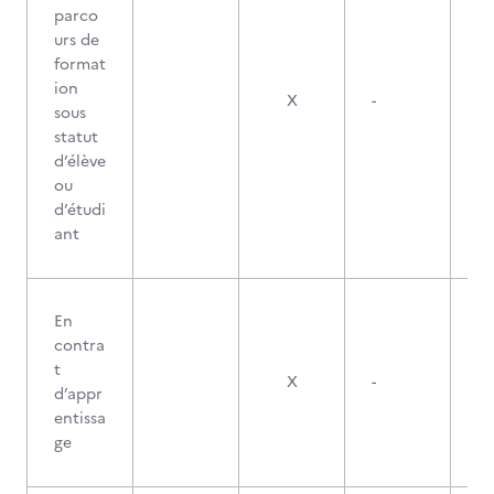
parco
urs de
format
ion
X
-
sous
statut
d’élève
ou
d’étudi
ant
En
contra
t
X
-
d’appr
entissa
ge