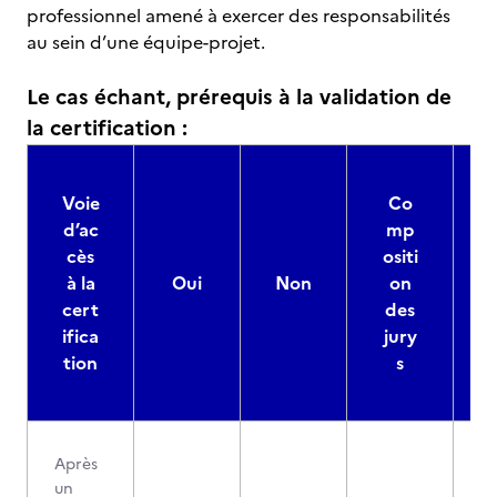
professionnel amené à exercer des responsabilités
au sein d’une équipe-projet.
Le cas échant, prérequis à la validation de
la certification :
Voie
Co
d’ac
mp
cès
ositi
à la
Oui
Non
on
cert
des
ifica
jury
d
tion
s
Après
un