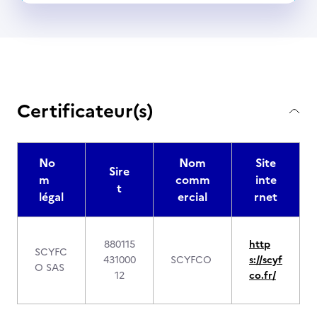
Certificateur(s)
No
Nom
Site
Sire
m
comm
inte
t
légal
ercial
rnet
880115
http
SCYFC
431000
SCYFCO
s://scyf
O SAS
12
co.fr/