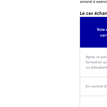
amené à exerce
Le cas échant
Voie 
cer
Après un par
formation sou
ou d’étudian
En contrat d