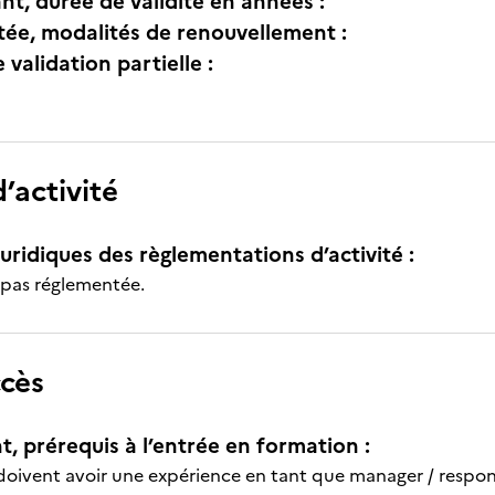
nt, durée de validité en années :
itée, modalités de renouvellement :
e validation partielle :
’activité
uridiques des règlementations d’activité :
t pas réglementée.
ccès
t, prérequis à l’entrée en formation :
doivent avoir une expérience en tant que manager / respon