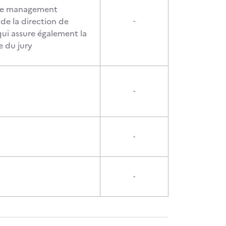
de management
de la direction de
-
ui assure également la
e du jury
-
-
-