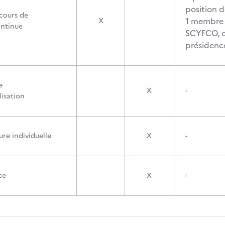
position 
cours de
1 membre 
X
ontinue
SCYFCO, q
présidenc
e
X
-
lisation
re individuelle
X
-
ce
X
-