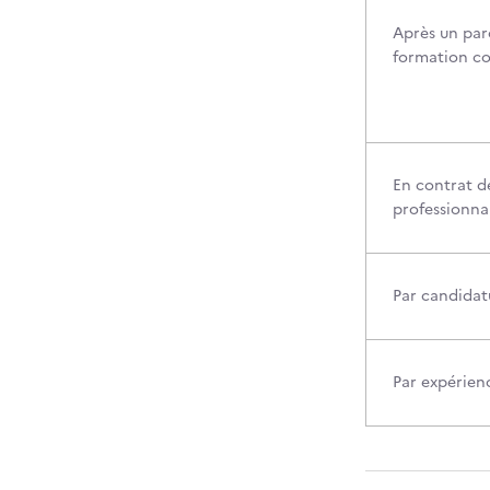
Après un par
formation c
En contrat d
professionna
Par candidatu
Par expérien