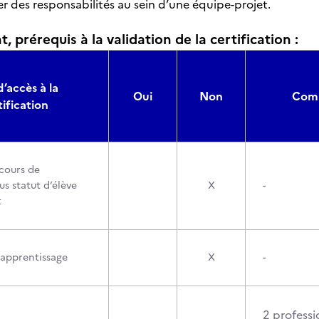
r des responsabilités au sein d’une équipe-projet.
, prérequis à la validation de la certification :
d’accès à la
Oui
Non
Comp
tification
cours de
s statut d’élève
X
-
t
’apprentissage
X
-
2 professi