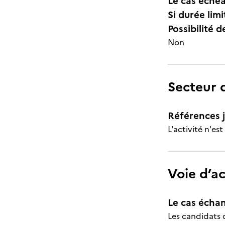
Le cas échéa
Si durée lim
Possibilité d
Non
Secteur d
Références j
L'activité n'es
Voie d’a
Le cas échan
Les candidats 