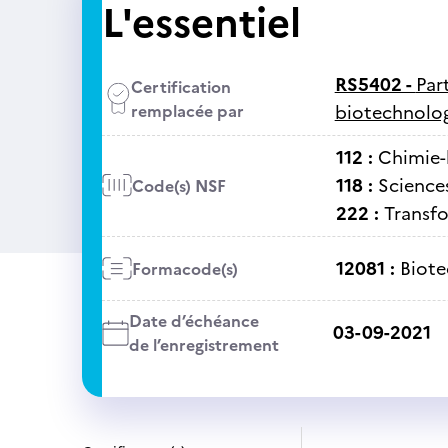
L'essentiel
RS5402 -
Par
Certification
remplacée par
biotechnolog
112 :
Chimie-
118 :
Sciences
Code(s) NSF
222 :
Transfo
12081 :
Biote
Formacode(s)
Date d’échéance
03-09-2021
de l’enregistrement