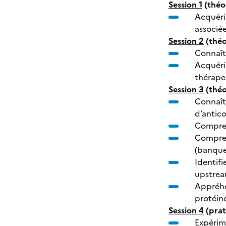
Session 1
(théor
Acquérir
associée
Session 2
(théo
Connaît
Acquérir
thérape
Session 3
(théo
Connaît
d’antico
Compren
Compren
(banque 
Identifi
upstrea
Appréhen
protéin
Session 4
(prat
Expérime