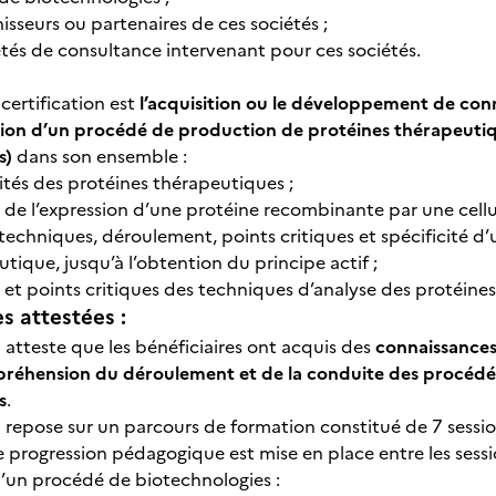
nisseurs ou partenaires de ces sociétés ;
étés de consultance intervenant pour ces sociétés.
 certification est
l’acquisition ou le développement de con
ion d’un procédé de production de protéines thérapeuti
s)
dans son ensemble :
ités des protéines thérapeutiques ;
e de l’expression d’une protéine recombinante par une cell
 techniques, déroulement, points critiques et spécificité 
tique, jusqu’à l’obtention du principe actif ;
 et points critiques des techniques d’analyse des protéine
 attestées :
n atteste que les bénéficiaires ont acquis des
connaissances
préhension du déroulement et de la conduite des procédé
s
.
n repose sur un parcours de formation constitué de 7 sessio
 progression pédagogique est mise en place entre les sessio
’un procédé de biotechnologies :