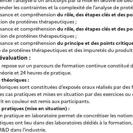
nter l’analyse d’un anticorps par la mise en œuvre de deu
der les contraintes et la complexité de l’analyse de protéi
sance et compréhension
du rôle, des étapes clés et des p
ion de protéines thérapeutiques ;
sance et compréhension
du rôle, des étapes clés et des 
ion de protéines thérapeutiques ;
sance et compréhension
du principe et des points critique
e
de protéines thérapeutiques et des impuretés du produit
évaluation :
n repose sur un parcours de formation continue constitué de
héorie et 24 heures de pratique.
 théoriques :
héoriques sont constituées d’exposés oraux réalisés par des
des cas pratiques et mises en situation par des exercices ou 
t en couleur est remis aux participants.
 pratiques (mise en situation) :
n pratique en laboratoire permet de concrétiser les notions
atiques ont lieu dans des laboratoires dédiés à la formatio
R&D dans l’industrie.