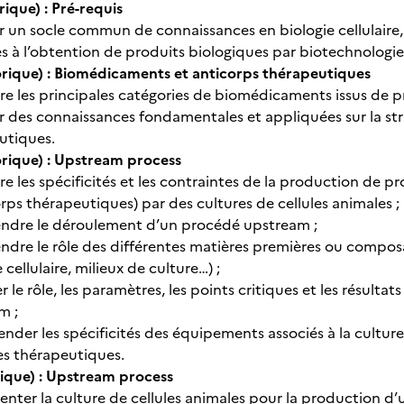
ique) : Pré-requis
 un socle commun de connaissances en biologie cellulaire, 
s à l’obtention de produits biologiques par biotechnologie
rique) : Biomédicaments et anticorps thérapeutiques
re les principales catégories de biomédicaments issus de p
 des connaissances fondamentales et appliquées sur la str
utiques.
rique) : Upstream process
re les spécificités et les contraintes de la production de
rps thérapeutiques) par des cultures de cellules animales ;
dre le déroulement d’un procédé upstream ;
dre le rôle des différentes matières premières ou compos
cellulaire, milieux de culture…) ;
er le rôle, les paramètres, les points critiques et les résu
m ;
der les spécificités des équipements associés à la culture
es thérapeutiques.
ique) : Upstream process
nter la culture de cellules animales pour la production d’u