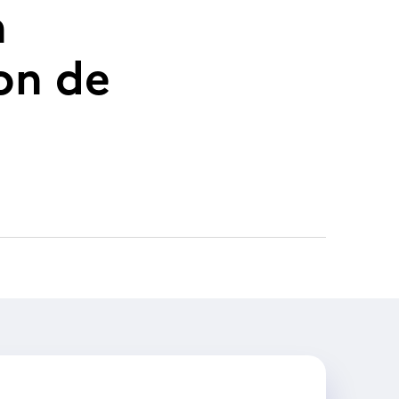
n
on de