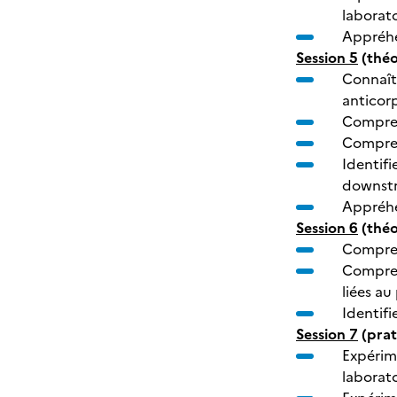
laborato
Appréhen
Session 5
(théo
Connaîtr
anticorp
Compren
Compren
Identifi
downstr
Appréhen
Session 6
(théo
Compren
Compren
liées au
Identifi
Session 7
(prat
Expérime
laborato