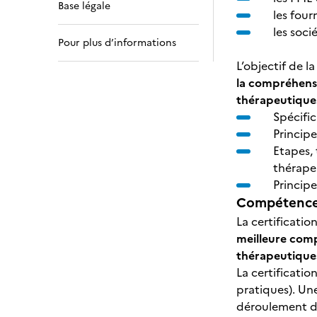
Base légale
les four
les soci
Pour plus d’informations
L’objectif de la
la compréhens
thérapeutique
Spécific
Princip
Etapes,
thérapeu
Principe
Compétences
La certificatio
meilleure com
thérapeutique
La certificatio
pratiques). Une
déroulement d