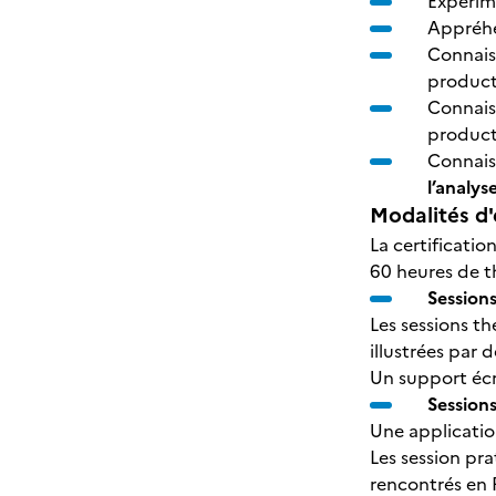
Expérime
Appréhen
Connais
product
Connais
product
Connais
l’analys
Modalités d'
La certificatio
60 heures de t
Sessions
Les sessions t
illustrées par 
Un support écri
Sessions
Une applicatio
Les session pr
rencontrés en 