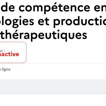
t de compétence e
logies et producti
 thérapeutiques
t :
nactive
 ligne