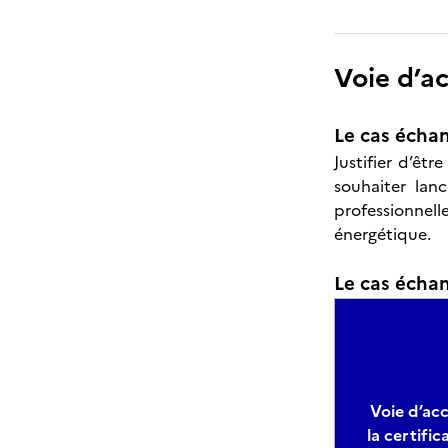
Voie d’a
Le cas échan
Justifier d’êtr
souhaiter lan
professionnel
énergétique.
Le cas échant
Voie d’acc
la certific