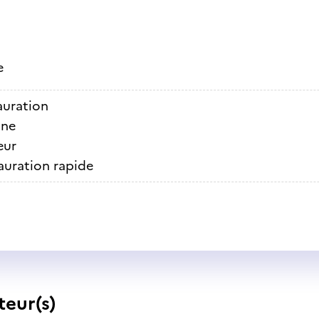
e
auration
ine
eur
auration rapide
teur(s)