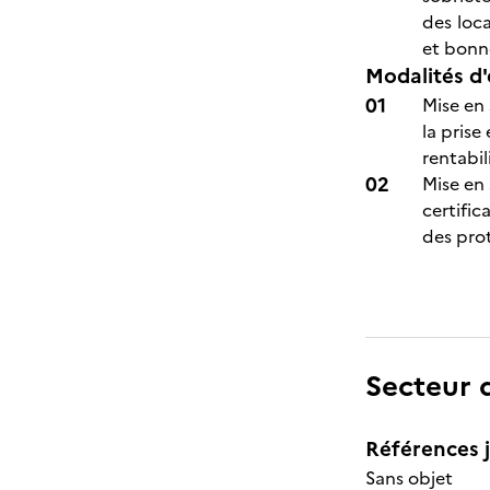
des loca
et bonn
Modalités d'
Mise en 
la prise
rentabil
Mise en 
certifi
des prot
Secteur d
Références j
Sans objet