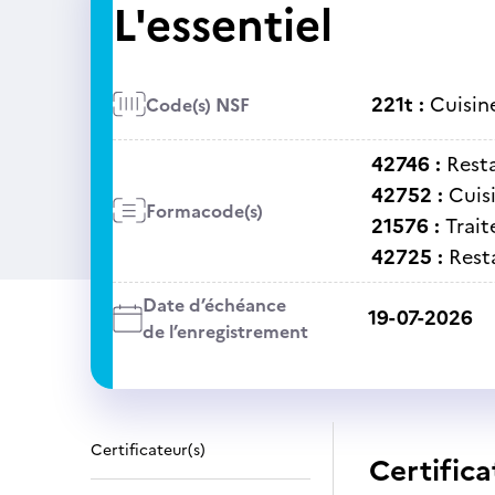
L'essentiel
221t :
Cuisin
Code(s) NSF
42746 :
Rest
42752 :
Cuis
Formacode(s)
21576 :
Trait
42725 :
Rest
Date d’échéance
19-07-2026
de l’enregistrement
Certificateur(s)
Certifica