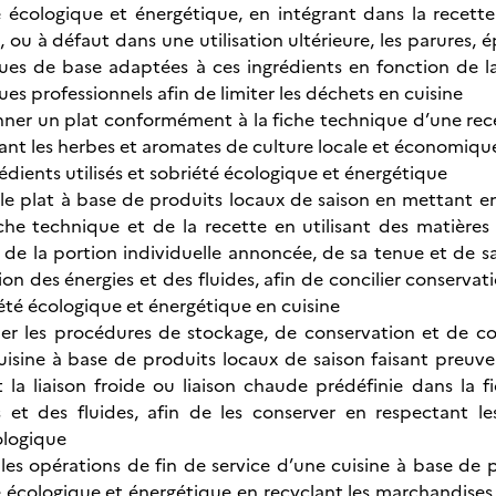
é écologique et énergétique, en intégrant dans la recett
, ou à défaut dans une utilisation ultérieure, les parures, ép
ues de base adaptées à ces ingrédients en fonction de la
es professionnels afin de limiter les déchets en cuisine
nner un plat conformément à la fiche technique d’une rece
iant les herbes et aromates de culture locale et économiques
édients utilisés et sobriété écologique et énergétique
 le plat à base de produits locaux de saison
en mettant en 
iche technique et de la recette en utilisant des matières
e la portion individuelle annoncée, de sa tenue et de sa 
ation des énergies et des fluides, afin de concilier conserv
été écologique et énergétique en cuisine
er les procédures de stockage, de conservation et de c
uisine à base de produits locaux de saison faisant preuv
 la liaison froide ou liaison chaude prédéfinie dans la fi
s et des fluides, afin de les conserver en respectant les
ologique
 les opérations de fin de service d’une cuisine à base de 
 écologique et énergétique en recyclant les marchandises 