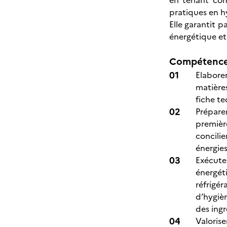
en tenant com
pratiques en h
Elle garantit p
énergétique et 
Compétences
Elaborer
matières
fiche te
Préparer
premièr
concili
énergies
Exécute
énergét
réfrigé
d’hygièn
des ingr
Valoris