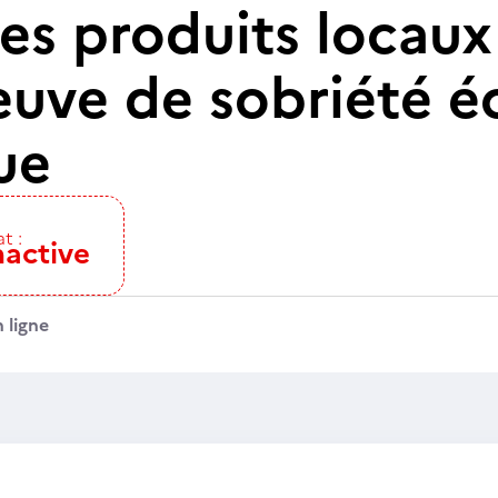
es produits locaux
euve de sobriété é
ue
t :
nactive
 ligne