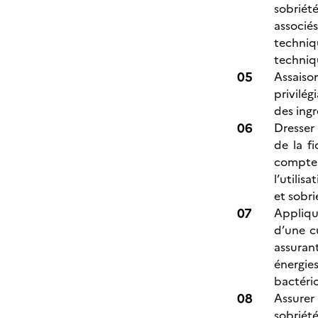
sobriét
associés
techniq
techniqu
Assaiso
privilég
des ingr
Dresser
de la f
compte d
l’utilis
et sobri
Appliqu
d’une c
assurant
énergie
bactéri
Assurer
sobriété