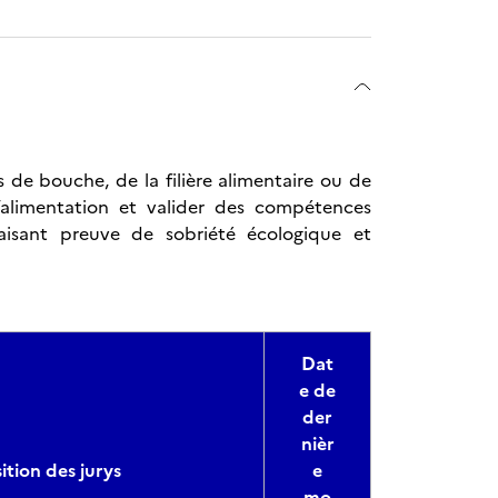
s de bouche, de la filière alimentaire ou de
l’alimentation et valider des compétences
faisant preuve de sobriété écologique et
Dat
e de
der
nièr
tion des jurys
e
mo