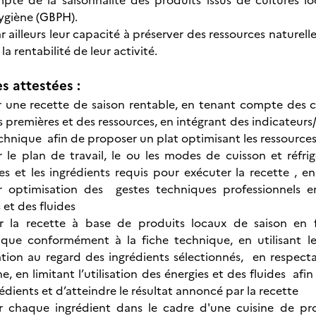
pte de la saisonnalité des produits issus de cultures l
ygiène (GBPH).
ar ailleurs leur capacité à préserver des ressources naturelle
la rentabilité de leur activité.
 attestées :
 une recette de saison rentable, en tenant compte des cir
 premières et des ressources, en intégrant des indicateurs/
chnique afin de proposer un plat optimisant les ressources
 le plan de travail, le ou les modes de cuisson et réfrigér
es et les ingrédients requis pour exécuter la recette , e
er optimisation des gestes techniques professionnels en 
 et des fluides
r la recette à base de produits locaux de saison en 
ique
conformément à la fiche technique, en utilisant l
ration au regard des ingrédients sélectionnés, en respecta
e, en limitant l’utilisation des énergies et des fluides afi
édients et d’atteindre le résultat annoncé par la recette
er chaque ingrédient dans le cadre d'une cuisine de pr