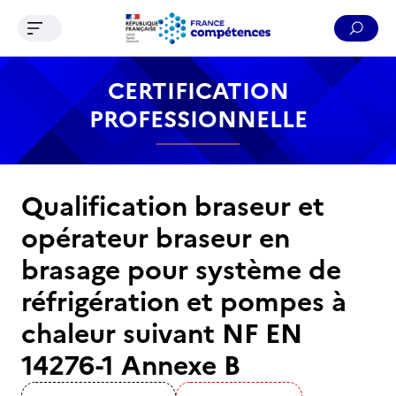
Ouvrir le menu de navigation
Reche
Contenu
Recherche
Menu
Pied de page
CERTIFICATION
PROFESSIONNELLE
Qualification braseur et
opérateur braseur en
brasage pour système de
réfrigération et pompes à
chaleur suivant NF EN
14276-1 Annexe B