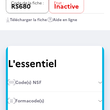
Code de la fiche :
Etat :
RS680
Inactive
Télécharger la fiche
Aide en ligne
L'essentiel
Code(s) NSF
Formacode(s)