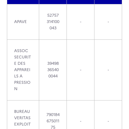
52757
APAVE
314100
-
-
043
ASSOC
SECURIT
E DES
39498
APPAREI
36540
-
-
LS A
0044
PRESSIO
N
BUREAU
790184
VERITAS
675011
-
-
EXPLOIT
75