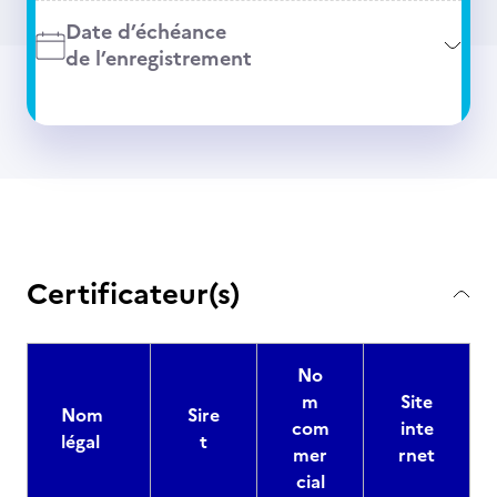
Date d’échéance
de l’enregistrement
Certificateur(s)
No
m
Site
Nom
Sire
com
inte
légal
t
mer
rnet
cial